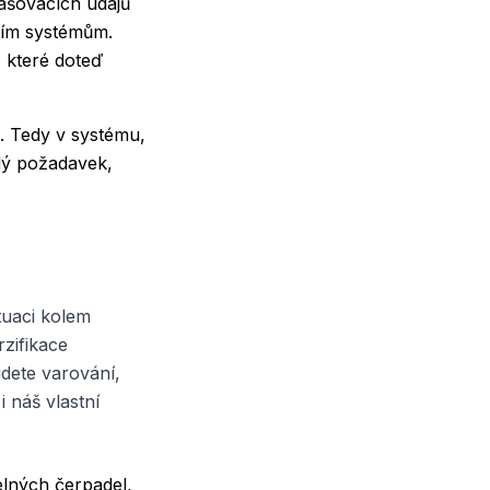
ašovacích údajů
ním systémům.
 které doteď
e. Tedy v systému,
ždý požadavek,
tuaci kolem
rzifikace
dete varování,
i náš vlastní
elných čerpadel,