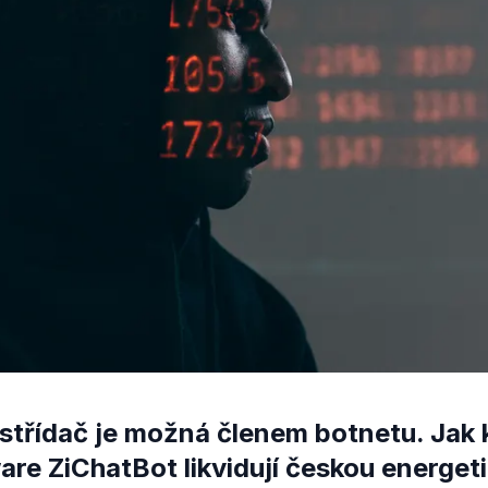
 střídač je možná členem botnetu. Jak
re ZiChatBot likvidují českou energet