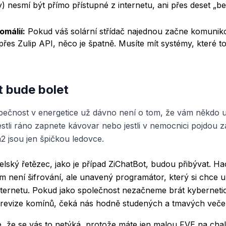
) nesmí být přímo přístupné z internetu, ani přes deset „
omálií:
Pokud váš solární střídač najednou začne komunik
es Zulip API, něco je špatně. Musíte mít systémy, které to
 bude bolet
pečnost v energetice už dávno není o tom, že vám někdo u
jestli ráno zapnete kávovar nebo jestli v nemocnici pojdou z
 jsou jen špičkou ledovce.
lský řetězec, jako je případ ZiChatBot, budou přibývat. Hac
m není šifrování, ale unavený programátor, který si chce uš
internetu. Pokud jako společnost nezačneme brát kybernet
o revize komínů, čeká nás hodně studených a tmavých veče
e, že se vás to netýká, protože máte jen malou FVE na ch