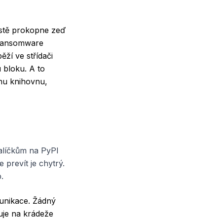
ostě prokopne zeď
 ransomware
ěží ve střídači
 bloku. A to
dnu knihovnu,
balíčkům na PyPI
 prevít je chytrý.
.
munikace. Žádný
řuje na krádeže