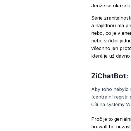
Jenže se ukázalo,
Série zranitelnos
a najednou má pl
nebo, co je v ener
nebo v řídicí jed
všechno jen proto
která je už dávno 
ZiChatBot: 
Aby toho nebylo m
(centrální registr
Cílí na systémy Wi
Proč je to geniál
firewall ho nezas