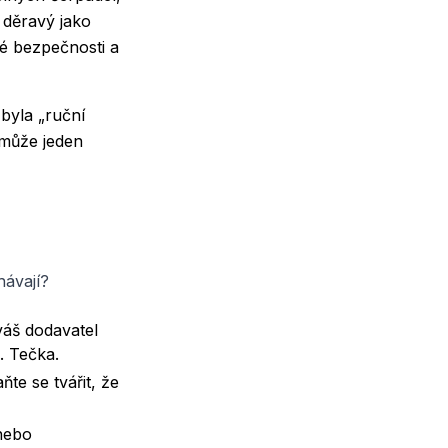
 děravý jako
é bezpečnosti a
byla „ruční
 může jeden
hávají?
váš dodavatel
. Tečka.
e se tvářit, že
 nebo