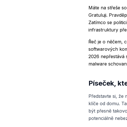
Máte na střeše so
Gratuluji. Pravděp
Zatímco se politici
infrastruktury př
Řeč je o něčem, c
softwarových kom
2026 nepřestává s
malware schovaný
Píseček, kt
Představte si, že
klíče od domu. Ta
být přesně takovou
potenciálně nebez