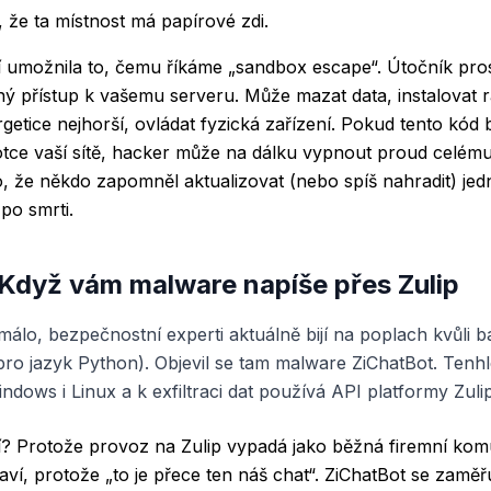
 že ta místnost má papírové zdi.
tí umožnila to, čemu říkáme „sandbox escape“. Útočník pr
ný přístup k vašemu serveru. Může mazat data, instalovat
getice nejhorší, ovládat fyzická zařízení. Pokud tento kód b
notce vaší sítě, hacker může na dálku vypnout proud celému
, že někdo zapomněl aktualizovat (nebo spíš nahradit) je
po smrti.
Když vám malware napíše přes Zulip
álo, bezpečnostní experti aktuálně bijí na poplach kvůli 
 pro jazyk Python). Objevil se tam malware ZiChatBot. Tenhle
ndows i Linux a k exfiltraci dat používá API platformy Zulip
ní? Protože provoz na Zulip vypadá jako běžná firemní ko
taví, protože „to je přece ten náš chat“. ZiChatBot se zamě