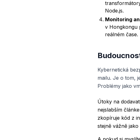
transformátory
Node.js.
Monitoring an
v Hongkongu př
reálném čase.
Budoucnost
Kybernetická bez
mailu. Je o tom, 
Problémy jako vm2
Útoky na dodavate
nejslabším článke
zkopíruje kód z 
stejně vážně jak
A pokud si myslít