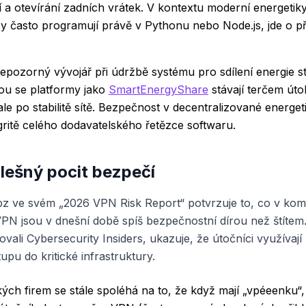
cí a otevírání zadních vrátek. V kontextu moderní energetik
by často programují právě v Pythonu nebo Node.js, jde o p
nepozorný vývojář při údržbě systému pro sdílení energie s
ou se platformy jako
SmartEnergyShare
stávají terčem úto
le po stabilitě sítě. Bezpečnost v decentralizované energeti
egritě celého dodavatelského řetězce softwaru.
lešný pocit bezpečí
bz ve svém „2026 VPN Risk Report“ potvrzuje to, co v kom
VPN jsou v dnešní době spíš bezpečnostní dírou než štítem
vali Cybersecurity Insiders, ukazuje, že útočníci využíva
upu do kritické infrastruktury.
kých firem se stále spoléhá na to, že když mají „vpéeenku“,