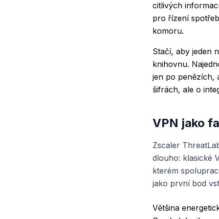
citlivých informa
pro řízení spotře
komoru.
Stačí, aby jeden 
knihovnu. Najedn
jen po penězích, a
šifrách, ale o int
VPN jako fa
Zscaler ThreatLa
dlouho: klasické 
kterém spolupraco
jako první bod vst
Většina energetic