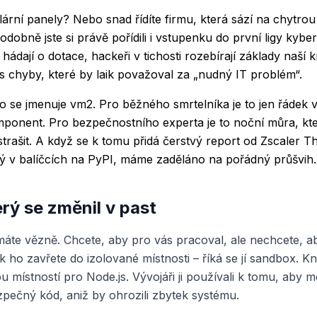
lární panely? Nebo snad řídíte firmu, která sází na chytrou
odobně jste si právě pořídili i vstupenku do první ligy kyber
 hádají o dotace, hackeři v tichosti rozebírají základy naší k
es chyby, které by laik považoval za „nudný IT problém“.
o se jmenuje vm2. Pro běžného smrtelníka je to jen řádek
ponent. Pro bezpečnostního experta je to noční můra, kte
trašit. A když se k tomu přidá čerstvý report od Zscaler T
 v balíčcích na PyPI, máme zaděláno na pořádný průšvih.
erý se změnil v past
 máte vězně. Chcete, aby pro vás pracoval, ale nechcete, 
k ho zavřete do izolované místnosti – říká se jí sandbox. 
 místností pro Node.js. Vývojáři ji používali k tomu, aby mo
pečný kód, aniž by ohrozili zbytek systému.