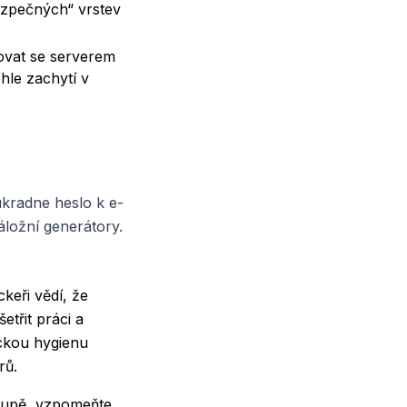
bezpečných“ vrstev
ovat se serverem
hle zachytí v
kradne heslo k e-
áložní generátory.
keři vědí, že
etřit práci a
ickou hygienu
rů.
alupě, vzpomeňte