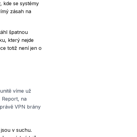
y, kde se systémy
římý zásah na
táhl špatnou
ku, který nejde
ce totiž není jen o
unitě víme už
. Report, na
jí právě VPN brány
 jsou v suchu.