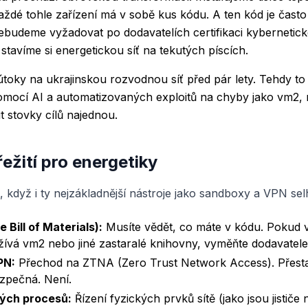
 Každé tohle zařízení má v sobě kus kódu. A ten kód je často
budeme vyžadovat po dodavatelích certifikaci kybernetick
 stavíme si energetickou síť na tekutých píscích.
toky na ukrajinskou rozvodnou síť před pár lety. Tehdy to 
pomocí AI a automatizovaných exploitů na chyby jako vm2,
 stovky cílů najednou.
řežití pro energetiky
, když i ty nejzákladnější nástroje jako sandboxy a VPN sel
Bill of Materials):
Musíte vědět, co máte v kódu. Pokud 
oužívá vm2 nebo jiné zastaralé knihovny, vyměňte dodavatele
PN:
Přechod na ZTNA (Zero Trust Network Access). Přestaňt
bezpečná. Není.
kých procesů:
Řízení fyzických prvků sítě (jako jsou jističe