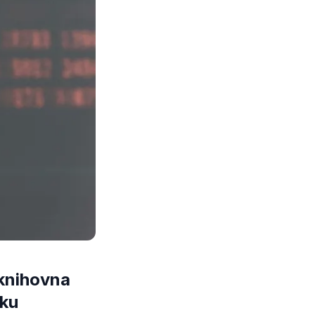
 knihovna
iku