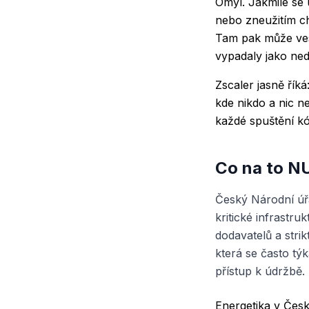
Omyl. Jakmile se
nebo zneužitím c
Tam pak může ves
vypadaly jako ned
Zscaler jasně řík
kde nikdo a nic n
každé spuštění kó
Co na to N
Český Národní úř
kritické infrastru
dodavatelů a str
která se často týk
přístup k údržbě.
Energetika v Česk