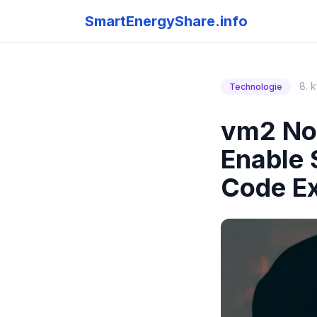
SmartEnergyShare.info
8. 
Technologie
vm2 Nod
Enable 
Code Ex