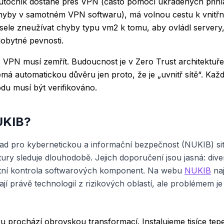
 útočník dostane přes VPN (často pomocí ukradených přihl
hyby v samotném VPN softwaru), má volnou cestu k vnitř
ele zneužívat chyby typu vm2 k tomu, aby ovládl servery,
obytné pevnosti.
á: VPN musí zemřít. Budoucnost je v Zero Trust architektuř
emá automatickou důvěru jen proto, že je „uvnitř sítě“. Ka
du musí být verifikováno.
UKIB?
ad pro kybernetickou a informační bezpečnost (NUKIB) si
ktury sleduje dlouhodobě. Jejich doporučení jsou jasná: dive
iktní kontrola softwarových komponent. Na webu
NUKIB
naj
ají právě technologií z rizikových oblastí, ale problémem je 
u prochází obrovskou transformací. Instalujeme tisíce tep