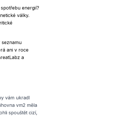
 spotřebu energií?
netické války.
ritické
 v seznamu
rá ani v roce
hreatLabz a
aby vám ukradl
Knihovna vm2 měla
hli spouštět cizí,