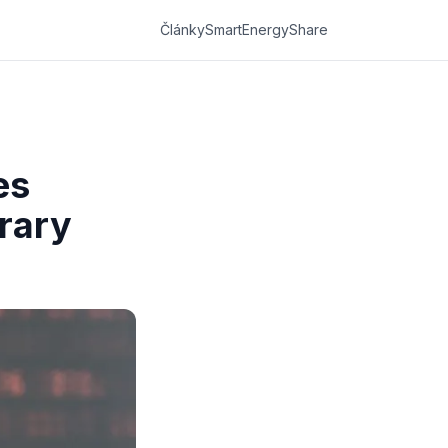
Články
SmartEnergyShare
es
rary