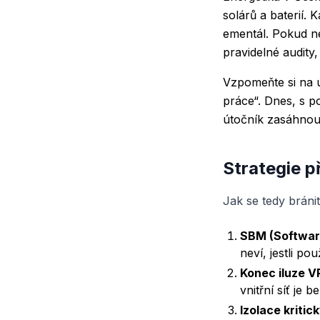
solárů a baterií.
ementál. Pokud ne
pravidelné audity,
Vzpomeňte si na ú
práce“. Dnes, s 
útočník zasáhnout
Strategie p
Jak se tedy bránit
SBM (Software 
neví, jestli p
Konec iluze V
vnitřní síť je 
Izolace kritic