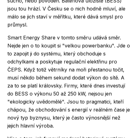
sucho, nebo povodeň. Bateriová úložiště (BESS)
jsou tou hrází. V Česku se o nich hodně mluví, ale
málo se jich staví v měřítku, které dává smysl pro
průmysl.
Smart Energy Share
v tomto směru udává směr.
Nejde jen o to koupit si "velkou powerbanku". Jde o
to zapojit ji do systému, který obchoduje s
odchylkami a poskytuje regulační elektřinu pro
ČEPS. Když totiž větrníky na moři přestanou točit,
musí někdo během sekund dodat výkon do sítě. A
za to se platí královsky. Firmy, které dnes investují
do BESS o výkonu 50 až 250 kW, nejsou jen
"ekologicky uvědomělé". Jsou to pragmatici, kteří
chápou, že obchodování s energií v reálném čase je
nový typ byznysu, který je často výnosnější než
jejich hlavní výroba.