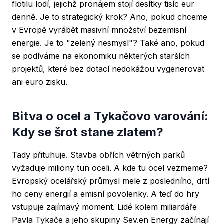
flotilu lodí, jejichž pronájem stojí desítky tisíc eur
denně. Je to strategický krok? Ano, pokud chceme
v Evropě vyrábět masivní množství bezemisní
energie. Je to "zelený nesmysl"? Také ano, pokud
se podíváme na ekonomiku některých starších
projektů, které bez dotací nedokážou vygenerovat
ani euro zisku.
Bitva o ocel a Tykačovo varování:
Kdy se šrot stane zlatem?
Tady přituhuje. Stavba obřích větrných parků
vyžaduje miliony tun oceli. A kde tu ocel vezmeme?
Evropský ocelářský průmysl mele z posledního, drtí
ho ceny energií a emisní povolenky. A teď do hry
vstupuje zajímavý moment. Lidé kolem miliardáře
Pavla Tykače a jeho skupiny Sev.en Energy začínají