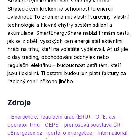
Strategickým krokem není samotný větrník.
Strategickým krokem je schopnost tu energii
ovládnout. To znamená mít vlastní suroviny, vlastní
technologie a hlavně chytrý systém sdílení a
akumulace. SmartEnergyShare nabízí firmám cestu,
jak se z obětí vysokých cen energií stát aktivními
hráči na trhu, kteří na volatilitě vydělávají. Ať už jde
o day trading, obchodování odchylek nebo
regulační elektřinu – budoucnost patří těm, kteří
jsou flexibilní. Ti ostatní budou jen platit faktury za
"zelený sen" někoho jiného.
Zdroje
-
Energetický regulační úřad (ERÚ)
-
OTE, a.s. -
operátor trhu
-
ČEPS - přenosová soustava ČR
-
oEnergetice.cz - portál o energetice
-
International