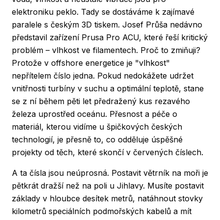
elektroniku peklo. Tady se dostáváme k zajímavé
paralele s českým 3D tiskem. Josef Průša nedávno
představil zařízení Prusa Pro ACU, které řeší kritický
problém – vlhkost ve filamentech. Proč to zmiňuji?
Protože v offshore energetice je "vlhkost"
nepřítelem číslo jedna. Pokud nedokážete udržet
vnitřnosti turbíny v suchu a optimální teplotě, stane
se z ní během pěti let předražený kus rezavého
železa uprostřed oceánu. Přesnost a péče o
materiál, kterou vidíme u špičkových českých
technologií, je přesně to, co odděluje úspěšné
projekty od těch, které skončí v červených číslech.
A ta čísla jsou neúprosná. Postavit větrník na moři je
pětkrát dražší než na poli u Jihlavy. Musíte postavit
základy v hloubce desítek metrů, natáhnout stovky
kilometrů speciálních podmořských kabelů a mít