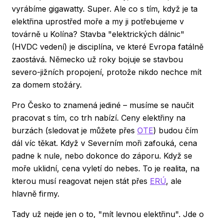
vyrábíme gigawatty. Super. Ale co s tím, když je ta
elektřina uprostřed moře a my ji potřebujeme v
továrně u Kolína? Stavba "elektrických dálnic"
(HVDC vedení) je disciplína, ve které Evropa fatálně
zaostává. Německo už roky bojuje se stavbou
severo-jižních propojení, protože nikdo nechce mít
za domem stožáry.
Pro Česko to znamená jediné – musíme se naučit
pracovat s tím, co trh nabízí. Ceny elektřiny na
burzách (sledovat je můžete přes
OTE
) budou čím
dál víc těkat. Když v Severním moři zafouká, cena
padne k nule, nebo dokonce do záporu. Když se
moře uklidní, cena vyletí do nebes. To je realita, na
kterou musí reagovat nejen stát přes
ERÚ
, ale
hlavně firmy.
Tady už nejde jen o to, "mít levnou elektřinu". Jde o