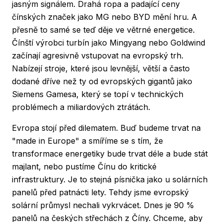
jasným signálem. Drahá ropa a padající ceny
čínských značek jako MG nebo BYD mění hru. A
přesně to samé se teď děje ve větrné energetice.
Čínští výrobci turbín jako Mingyang nebo Goldwind
začínají agresivně vstupovat na evropský trh.
Nabízejí stroje, které jsou levnější, větší a často
dodané dříve než ty od evropských gigantů jako
Siemens Gamesa, který se topí v technických
problémech a miliardových ztrátách.
Evropa stojí před dilematem. Buď budeme trvat na
"made in Europe" a smíříme se s tím, že
transformace energetiky bude trvat déle a bude stát
majlant, nebo pustíme Čínu do kritické
infrastruktury. Je to stejná písnička jako u solárních
panelů před patnácti lety. Tehdy jsme evropský
solární průmysl nechali vykrvácet. Dnes je 90 %
panelů na českých střechách z Číny. Chceme, aby