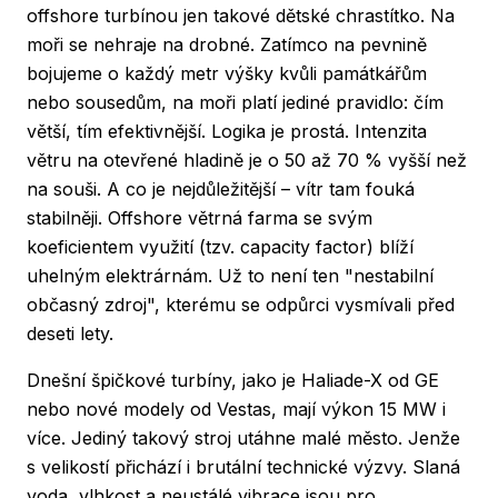
offshore turbínou jen takové dětské chrastítko. Na
moři se nehraje na drobné. Zatímco na pevnině
bojujeme o každý metr výšky kvůli památkářům
nebo sousedům, na moři platí jediné pravidlo: čím
větší, tím efektivnější. Logika je prostá. Intenzita
větru na otevřené hladině je o 50 až 70 % vyšší než
na souši. A co je nejdůležitější – vítr tam fouká
stabilněji. Offshore větrná farma se svým
koeficientem využití (tzv. capacity factor) blíží
uhelným elektrárnám. Už to není ten "nestabilní
občasný zdroj", kterému se odpůrci vysmívali před
deseti lety.
Dnešní špičkové turbíny, jako je Haliade-X od GE
nebo nové modely od Vestas, mají výkon 15 MW i
více. Jediný takový stroj utáhne malé město. Jenže
s velikostí přichází i brutální technické výzvy. Slaná
voda, vlhkost a neustálé vibrace jsou pro