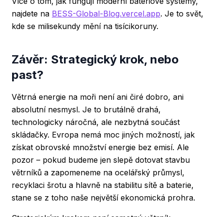
Více o tom, jak fungují moderní bateriové systémy,
najdete na
BESS-Global-Blog.vercel.app
. Je to svět,
kde se milisekundy mění na tisícikoruny.
Závěr: Strategický krok, nebo
past?
Větrná energie na moři není ani čiré dobro, ani
absolutní nesmysl. Je to brutálně drahá,
technologicky náročná, ale nezbytná součást
skládačky. Evropa nemá moc jiných možností, jak
získat obrovské množství energie bez emisí. Ale
pozor – pokud budeme jen slepě dotovat stavbu
větrníků a zapomeneme na ocelářský průmysl,
recyklaci šrotu a hlavně na stabilitu sítě a baterie,
stane se z toho naše největší ekonomická prohra.