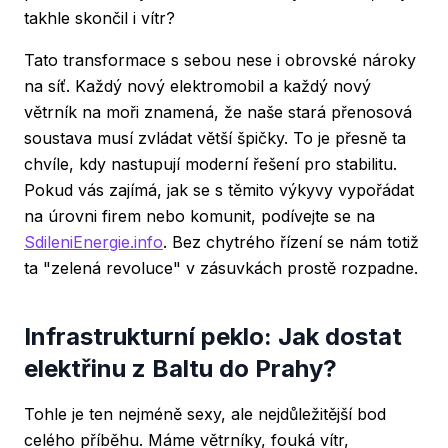
takhle skončil i vítr?
Tato transformace s sebou nese i obrovské nároky
na síť. Každý nový elektromobil a každý nový
větrník na moři znamená, že naše stará přenosová
soustava musí zvládat větší špičky. To je přesně ta
chvíle, kdy nastupují moderní řešení pro stabilitu.
Pokud vás zajímá, jak se s těmito výkyvy vypořádat
na úrovni firem nebo komunit, podívejte se na
SdileniEnergie.info
. Bez chytrého řízení se nám totiž
ta "zelená revoluce" v zásuvkách prostě rozpadne.
Infrastrukturní peklo: Jak dostat
elektřinu z Baltu do Prahy?
Tohle je ten nejméně sexy, ale nejdůležitější bod
celého příběhu. Máme větrníky, fouká vítr,