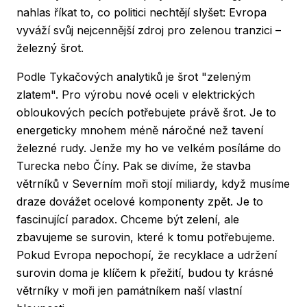
nahlas říkat to, co politici nechtějí slyšet: Evropa
vyváží svůj nejcennější zdroj pro zelenou tranzici –
železný šrot.
Podle Tykačových analytiků je šrot "zeleným
zlatem". Pro výrobu nové oceli v elektrických
obloukových pecích potřebujete právě šrot. Je to
energeticky mnohem méně náročné než tavení
železné rudy. Jenže my ho ve velkém posíláme do
Turecka nebo Číny. Pak se divíme, že stavba
větrníků v Severním moři stojí miliardy, když musíme
draze dovážet ocelové komponenty zpět. Je to
fascinující paradox. Chceme být zelení, ale
zbavujeme se surovin, které k tomu potřebujeme.
Pokud Evropa nepochopí, že recyklace a udržení
surovin doma je klíčem k přežití, budou ty krásné
větrníky v moři jen památníkem naší vlastní