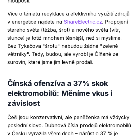
hlouposti.
Více o tématu recyklace a efektivního využití zdrojů
v energetice najdete na
ShareElectric.cz
. Propojení
starého světa (těžba, šrot) a nového světa (vítr,
slunce) je totiž mnohem těsnější, než si myslíme.
Bez Tykačova "šrotu" nebudou žádné "zelené
větrníky". Tedy, budou, ale vyrobí je Číňané ze
surovin, které jsme jim levně prodali.
Čínská ofenzíva a 37% skok
elektromobilů: Měníme vkus i
závislost
Češi jsou konzervativní, ale peněženka má vždycky
poslední slovo. Dubnová čísla prodejů elektromobilů
v Česku vyrazila všem dech – nárůst o 37 % je