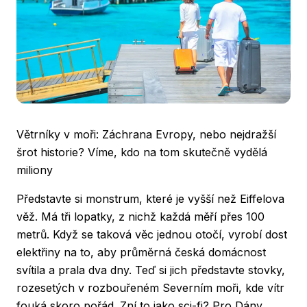
Větrníky v moři: Záchrana Evropy, nebo nejdražší
šrot historie? Víme, kdo na tom skutečně vydělá
miliony
Představte si monstrum, které je vyšší než Eiffelova
věž. Má tři lopatky, z nichž každá měří přes 100
metrů. Když se taková věc jednou otočí, vyrobí dost
elektřiny na to, aby průměrná česká domácnost
svítila a prala dva dny. Teď si jich představte stovky,
rozesetých v rozbouřeném Severním moři, kde vítr
fouká skoro pořád. Zní to jako sci-fi? Pro Dány,