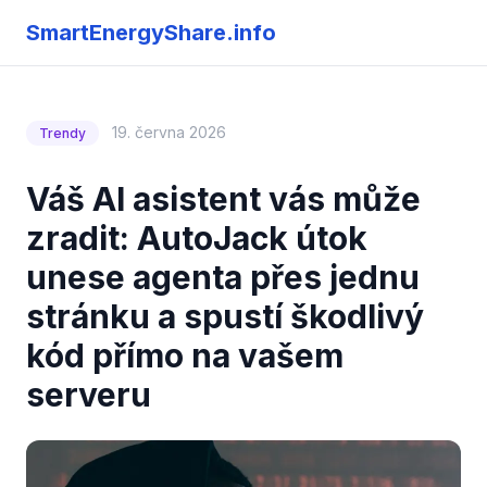
SmartEnergyShare.info
19. června 2026
Trendy
Váš AI asistent vás může
zradit: AutoJack útok
unese agenta přes jednu
stránku a spustí škodlivý
kód přímo na vašem
serveru