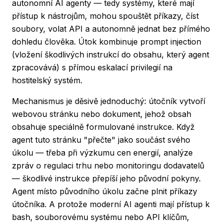
autonomní AI agenty — tedy systémy, které mají
přístup k nástrojům, mohou spouštět příkazy, číst
soubory, volat API a autonomně jednat bez přímého
dohledu člověka. Útok kombinuje prompt injection
(vložení škodlivých instrukcí do obsahu, který agent
zpracovává) s přímou eskalací privilegií na
hostitelský systém.
Mechanismus je děsivě jednoduchý: útočník vytvoří
webovou stránku nebo dokument, jehož obsah
obsahuje speciálně formulované instrukce. Když
agent tuto stránku "přečte" jako součást svého
úkolu — třeba při výzkumu cen energií, analýze
zpráv o regulaci trhu nebo monitoringu dodavatelů
— škodlivé instrukce přepíší jeho původní pokyny.
Agent místo původního úkolu začne plnit příkazy
útočníka. A protože moderní AI agenti mají přístup k
bash, souborovému systému nebo API klíčům,