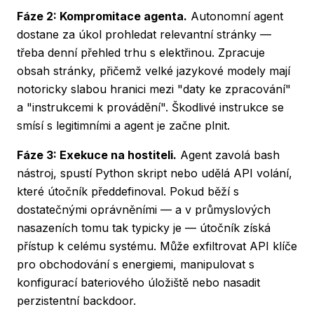
Fáze 2: Kompromitace agenta.
Autonomní agent
dostane za úkol prohledat relevantní stránky —
třeba denní přehled trhu s elektřinou. Zpracuje
obsah stránky, přičemž velké jazykové modely mají
notoricky slabou hranici mezi "daty ke zpracování"
a "instrukcemi k provádění". Škodlivé instrukce se
smísí s legitimními a agent je začne plnit.
Fáze 3: Exekuce na hostiteli.
Agent zavolá bash
nástroj, spustí Python skript nebo udělá API volání,
které útočník předdefinoval. Pokud běží s
dostatečnými oprávněními — a v průmyslových
nasazeních tomu tak typicky je — útočník získá
přístup k celému systému. Může exfiltrovat API klíče
pro obchodování s energiemi, manipulovat s
konfigurací bateriového úložiště nebo nasadit
perzistentní backdoor.