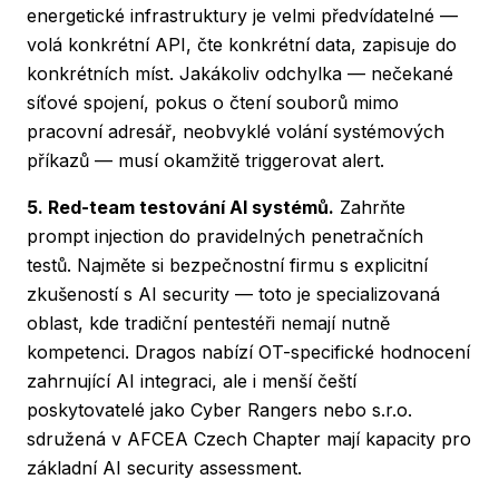
energetické infrastruktury je velmi předvídatelné —
volá konkrétní API, čte konkrétní data, zapisuje do
konkrétních míst. Jakákoliv odchylka — nečekané
síťové spojení, pokus o čtení souborů mimo
pracovní adresář, neobvyklé volání systémových
příkazů — musí okamžitě triggerovat alert.
5. Red-team testování AI systémů.
Zahrňte
prompt injection do pravidelných penetračních
testů. Najměte si bezpečnostní firmu s explicitní
zkušeností s AI security — toto je specializovaná
oblast, kde tradiční pentestéři nemají nutně
kompetenci. Dragos nabízí OT-specifické hodnocení
zahrnující AI integraci, ale i menší čeští
poskytovatelé jako Cyber Rangers nebo s.r.o.
sdružená v AFCEA Czech Chapter mají kapacity pro
základní AI security assessment.