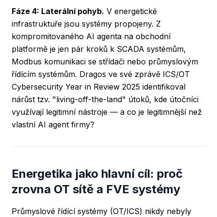
Fáze 4: Laterální pohyb.
V energetické
infrastruktuře jsou systémy propojeny. Z
kompromitovaného AI agenta na obchodní
platformě je jen pár kroků k SCADA systémům,
Modbus komunikaci se střídači nebo průmyslovým
řídícím systémům. Dragos ve své zprávě ICS/OT
Cybersecurity Year in Review 2025 identifikoval
nárůst tzv. "living-off-the-land" útoků, kde útočníci
využívají legitimní nástroje — a co je legitimnější než
vlastní AI agent firmy?
Energetika jako hlavní cíl: proč
zrovna OT sítě a FVE systémy
Průmyslové řídící systémy (OT/ICS) nikdy nebyly