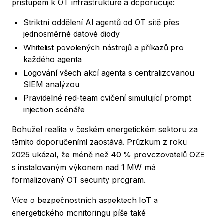
přístupem k OT infrastruktuře a doporučuje:
Striktní oddělení AI agentů od OT sítě přes
jednosměrné datové diody
Whitelist povolených nástrojů a příkazů pro
každého agenta
Logování všech akcí agenta s centralizovanou
SIEM analýzou
Pravidelné red-team cvičení simulující prompt
injection scénáře
Bohužel realita v českém energetickém sektoru za
těmito doporučeními zaostává. Průzkum z roku
2025 ukázal, že méně než 40 % provozovatelů OZE
s instalovaným výkonem nad 1 MW má
formalizovaný OT security program.
Více o bezpečnostních aspektech IoT a
energetického monitoringu píše také