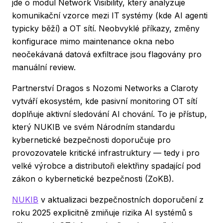
jde o modul Network Visibility, který analyzuje
komunikační vzorce mezi IT systémy (kde AI agenti
typicky běží) a OT sítí. Neobvyklé příkazy, změny
konfigurace mimo maintenance okna nebo
neočekávaná datová exfiltrace jsou flagovány pro
manuální review.
Partnerství Dragos s Nozomi Networks a Claroty
vytváří ekosystém, kde pasivní monitoring OT sítí
doplňuje aktivní sledování AI chování. To je přístup,
který NUKIB ve svém Národním standardu
kybernetické bezpečnosti doporučuje pro
provozovatele kritické infrastruktury — tedy i pro
velké výrobce a distributoři elektřiny spadající pod
zákon o kybernetické bezpečnosti (ZoKB).
NUKIB
v aktualizaci bezpečnostních doporučení z
roku 2025 explicitně zmiňuje rizika AI systémů s