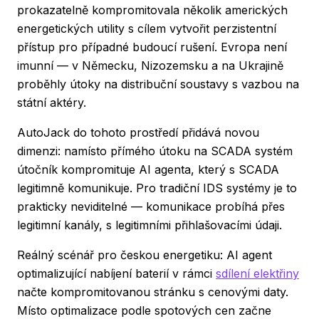
prokazatelně kompromitovala několik amerických
energetických utility s cílem vytvořit perzistentní
přístup pro případné budoucí rušení. Evropa není
imunní — v Německu, Nizozemsku a na Ukrajině
proběhly útoky na distribuční soustavy s vazbou na
státní aktéry.
AutoJack do tohoto prostředí přidává novou
dimenzi: namísto přímého útoku na SCADA systém
útočník kompromituje AI agenta, který s SCADA
legitimně komunikuje. Pro tradiční IDS systémy je to
prakticky neviditelné — komunikace probíhá přes
legitimní kanály, s legitimními přihlašovacími údaji.
Reálný scénář pro českou energetiku: AI agent
optimalizující nabíjení baterií v rámci
sdílení elektřiny
načte kompromitovanou stránku s cenovými daty.
Místo optimalizace podle spotových cen začne