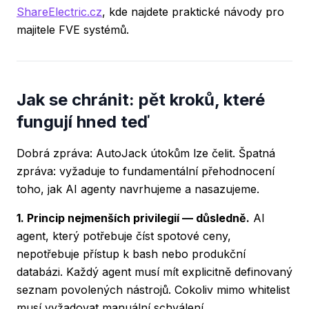
ShareElectric.cz
, kde najdete praktické návody pro
majitele FVE systémů.
Jak se chránit: pět kroků, které
fungují hned teď
Dobrá zpráva: AutoJack útokům lze čelit. Špatná
zpráva: vyžaduje to fundamentální přehodnocení
toho, jak AI agenty navrhujeme a nasazujeme.
1. Princip nejmenších privilegií — důsledně.
AI
agent, který potřebuje číst spotové ceny,
nepotřebuje přístup k bash nebo produkční
databázi. Každý agent musí mít explicitně definovaný
seznam povolených nástrojů. Cokoliv mimo whitelist
musí vyžadovat manuální schválení.