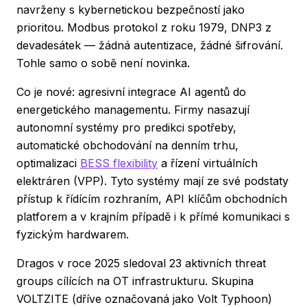
navrženy s kybernetickou bezpečností jako
prioritou. Modbus protokol z roku 1979, DNP3 z
devadesátek — žádná autentizace, žádné šifrování.
Tohle samo o sobě není novinka.
Co je nové: agresivní integrace AI agentů do
energetického managementu. Firmy nasazují
autonomní systémy pro predikci spotřeby,
automatické obchodování na denním trhu,
optimalizaci
BESS flexibility
a řízení virtuálních
elektráren (VPP). Tyto systémy mají ze své podstaty
přístup k řídícím rozhraním, API klíčům obchodních
platforem a v krajním případě i k přímé komunikaci s
fyzickým hardwarem.
Dragos v roce 2025 sledoval 23 aktivních threat
groups cílících na OT infrastrukturu. Skupina
VOLTZITE (dříve označovaná jako Volt Typhoon)