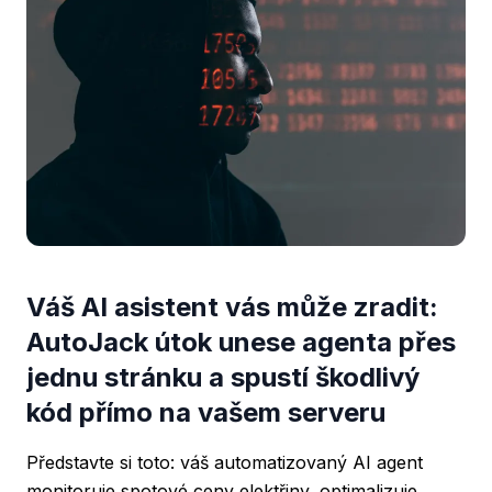
Váš AI asistent vás může zradit:
AutoJack útok unese agenta přes
jednu stránku a spustí škodlivý
kód přímo na vašem serveru
Představte si toto: váš automatizovaný AI agent
monitoruje spotové ceny elektřiny, optimalizuje