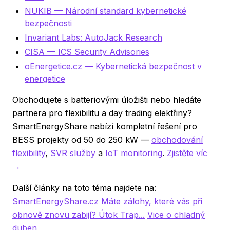
NUKIB — Národní standard kybernetické
bezpečnosti
Invariant Labs: AutoJack Research
CISA — ICS Security Advisories
oEnergetice.cz — Kybernetická bezpečnost v
energetice
Obchodujete s batteriovými úložišti nebo hledáte
partnera pro flexibilitu a day trading elektřiny?
SmartEnergyShare nabízí kompletní řešení pro
BESS projekty od 50 do 250 kW —
obchodování
flexibility
,
SVR služby
a
IoT monitoring
.
Zjistěte víc
→
Další články na toto téma najdete na:
SmartEnergyShare.cz
Máte zálohy, které vás při
obnově znovu zabijí? Útok Trap...
Vice o chladný
duben