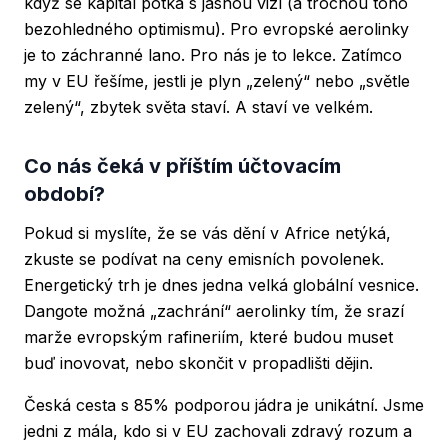
když se kapitál potká s jasnou vizí (a trochou toho
bezohledného optimismu). Pro evropské aerolinky
je to záchranné lano. Pro nás je to lekce. Zatímco
my v EU řešíme, jestli je plyn „zelený“ nebo „světle
zelený“, zbytek světa staví. A staví ve velkém.
Co nás čeká v příštím účtovacím
období?
Pokud si myslíte, že se vás dění v Africe netýká,
zkuste se podívat na ceny emisních povolenek.
Energetický trh je dnes jedna velká globální vesnice.
Dangote možná „zachrání“ aerolinky tím, že srazí
marže evropským rafineriím, které budou muset
buď inovovat, nebo skončit v propadlišti dějin.
Česká cesta s 85% podporou jádra je unikátní. Jsme
jedni z mála, kdo si v EU zachovali zdravý rozum a