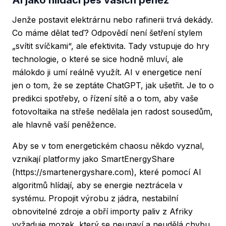
Jenže postavit elektrárnu nebo rafinerii trvá dekády.
Co máme dělat teď? Odpovědí není šetření stylem
„svítit svíčkami“, ale efektivita. Tady vstupuje do hry
technologie, o které se sice hodně mluví, ale
málokdo ji umí reálně využít. AI v energetice není
jen o tom, že se zeptáte ChatGPT, jak ušetřit. Je to o
predikci spotřeby, o řízení sítě a o tom, aby vaše
fotovoltaika na střeše nedělala jen radost sousedům,
ale hlavně vaší peněžence.
Aby se v tom energetickém chaosu někdo vyznal,
vznikají platformy jako SmartEnergyShare
(https://smartenergyshare.com), které pomocí AI
algoritmů hlídají, aby se energie neztrácela v
systému. Propojit výrobu z jádra, nestabilní
obnovitelné zdroje a obří importy paliv z Afriky
vyžaduje mozek, který se neunaví a neudělá chybu