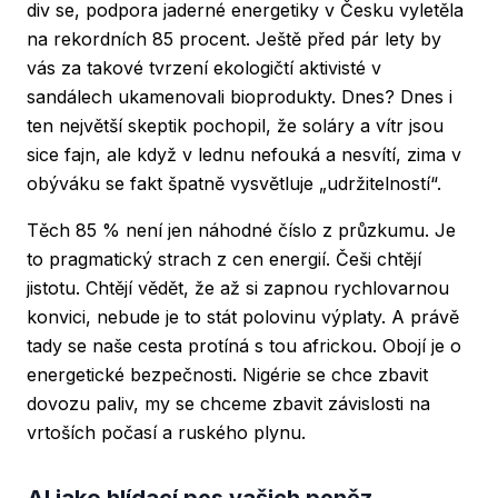
div se, podpora jaderné energetiky v Česku vyletěla
na rekordních 85 procent. Ještě před pár lety by
vás za takové tvrzení ekologičtí aktivisté v
sandálech ukamenovali bioprodukty. Dnes? Dnes i
ten největší skeptik pochopil, že soláry a vítr jsou
sice fajn, ale když v lednu nefouká a nesvítí, zima v
obýváku se fakt špatně vysvětluje „udržitelností“.
Těch 85 % není jen náhodné číslo z průzkumu. Je
to pragmatický strach z cen energií. Češi chtějí
jistotu. Chtějí vědět, že až si zapnou rychlovarnou
konvici, nebude je to stát polovinu výplaty. A právě
tady se naše cesta protíná s tou africkou. Obojí je o
energetické bezpečnosti. Nigérie se chce zbavit
dovozu paliv, my se chceme zbavit závislosti na
vrtoších počasí a ruského plynu.
AI jako hlídací pes vašich peněz