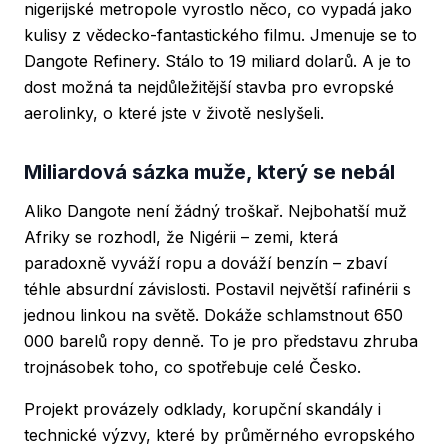
nigerijské metropole vyrostlo něco, co vypadá jako
kulisy z vědecko-fantastického filmu. Jmenuje se to
Dangote Refinery. Stálo to 19 miliard dolarů. A je to
dost možná ta nejdůležitější stavba pro evropské
aerolinky, o které jste v životě neslyšeli.
Miliardová sázka muže, který se nebál
Aliko Dangote není žádný troškař. Nejbohatší muž
Afriky se rozhodl, že Nigérii – zemi, která
paradoxně vyváží ropu a dováží benzín – zbaví
téhle absurdní závislosti. Postavil největší rafinérii s
jednou linkou na světě. Dokáže schlamstnout 650
000 barelů ropy denně. To je pro představu zhruba
trojnásobek toho, co spotřebuje celé Česko.
Projekt provázely odklady, korupční skandály i
technické výzvy, které by průměrného evropského