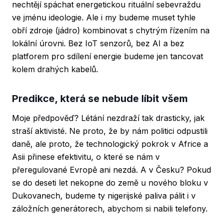
nechtějí spáchat energetickou rituální sebevraždu
ve jménu ideologie. Ale i my budeme muset tyhle
obří zdroje (jádro) kombinovat s chytrým řízením na
lokální úrovni. Bez IoT senzorů, bez AI a bez
platforem pro sdílení energie budeme jen tancovat
kolem drahých kabelů.
Predikce, která se nebude líbit všem
Moje předpověď? Létání nezdraží tak drasticky, jak
straší aktivisté. Ne proto, že by nám politici odpustili
daně, ale proto, že technologický pokrok v Africe a
Asii přinese efektivitu, o které se nám v
přeregulované Evropě ani nezdá. A v Česku? Pokud
se do deseti let nekopne do země u nového bloku v
Dukovanech, budeme ty nigerijské paliva pálit i v
záložních generátorech, abychom si nabili telefony.