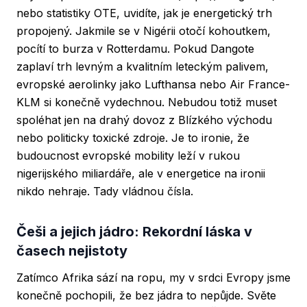
nebo statistiky OTE, uvidíte, jak je energetický trh
propojený. Jakmile se v Nigérii otočí kohoutkem,
pocítí to burza v Rotterdamu. Pokud Dangote
zaplaví trh levným a kvalitním leteckým palivem,
evropské aerolinky jako Lufthansa nebo Air France-
KLM si konečně vydechnou. Nebudou totiž muset
spoléhat jen na drahý dovoz z Blízkého východu
nebo politicky toxické zdroje. Je to ironie, že
budoucnost evropské mobility leží v rukou
nigerijského miliardáře, ale v energetice na ironii
nikdo nehraje. Tady vládnou čísla.
Češi a jejich jádro: Rekordní láska v
časech nejistoty
Zatímco Afrika sází na ropu, my v srdci Evropy jsme
konečně pochopili, že bez jádra to nepůjde. Světe