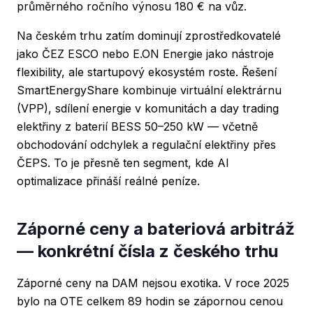
průměrného ročního výnosu 180 € na vůz.
Na českém trhu zatím dominují zprostředkovatelé
jako ČEZ ESCO nebo E.ON Energie jako nástroje
flexibility, ale startupový ekosystém roste.
Řešení
SmartEnergyShare
kombinuje virtuální elektrárnu
(VPP), sdílení energie v komunitách a day trading
elektřiny z baterií BESS 50–250 kW — včetně
obchodování odchylek a regulační elektřiny přes
ČEPS. To je přesně ten segment, kde AI
optimalizace přináší reálné peníze.
Záporné ceny a bateriová arbitráž
— konkrétní čísla z českého trhu
Záporné ceny na DAM nejsou exotika. V roce 2025
bylo na OTE celkem 89 hodin se zápornou cenou