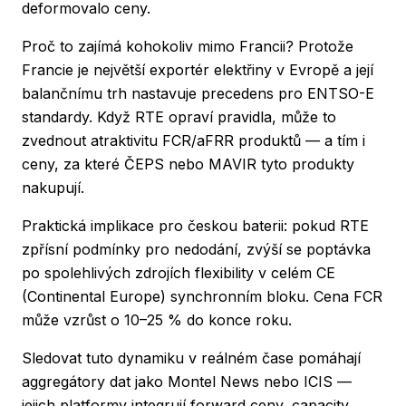
deformovalo ceny.
Proč to zajímá kohokoliv mimo Francii? Protože
Francie je největší exportér elektřiny v Evropě a její
balančnímu trh nastavuje precedens pro ENTSO-E
standardy. Když RTE opraví pravidla, může to
zvednout atraktivitu FCR/aFRR produktů — a tím i
ceny, za které ČEPS nebo MAVIR tyto produkty
nakupují.
Praktická implikace pro českou baterii: pokud RTE
zpřísní podmínky pro nedodání, zvýší se poptávka
po spolehlivých zdrojích flexibility v celém CE
(Continental Europe) synchronním bloku. Cena FCR
může vzrůst o 10–25 % do konce roku.
Sledovat tuto dynamiku v reálném čase pomáhají
aggregátory dat jako Montel News nebo ICIS —
jejich platformy integrují forward ceny, capacity