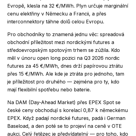
Evropě, klesla na 32 €/MWh. Plyn určuje marginální
cenu elektřiny v Německu a Francii, a přes
interconnektory táhne dolů celou Evropu.
Pro obchodníky to znamená jednu věc: spreadová
obchodní příležitost mezi nordickými futures a
středoevropským spotovým trhem se zúžila. Kdo
měl v únoru open long pozici na Q3 2026 nordic
futures za 45 €/MWh, dnes drží papírovou ztrátu
přes 15 €/MWh. Ale kde je ztráta pro jednoho, tam
je příležitost pro druhého — zejména pro ty, kdo
mají flexibilní spotřebu nebo baterie.
Na DAM (Day-Ahead Market) přes EPEX Spot se
české ceny obchodují s korelací 0,87 k německému
EPEX. Když padají nordické futures, padá i German
Baseload, a den poté se to projeví na ceně v OTE
aukci. Celý řetězec je předvídatelný — pro toho, kdo