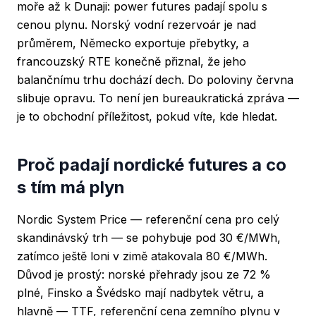
moře až k Dunaji: power futures padají spolu s
cenou plynu. Norský vodní rezervoár je nad
průměrem, Německo exportuje přebytky, a
francouzský RTE konečně přiznal, že jeho
balančnímu trhu dochází dech. Do poloviny června
slibuje opravu. To není jen bureaukratická zpráva —
je to obchodní příležitost, pokud víte, kde hledat.
Proč padají nordické futures a co
s tím má plyn
Nordic System Price — referenční cena pro celý
skandinávský trh — se pohybuje pod 30 €/MWh,
zatímco ještě loni v zimě atakovala 80 €/MWh.
Důvod je prostý: norské přehrady jsou ze 72 %
plné, Finsko a Švédsko mají nadbytek větru, a
hlavně — TTF, referenční cena zemního plynu v