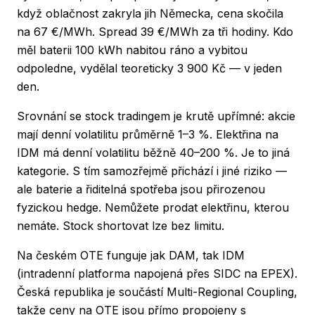
když oblačnost zakryla jih Německa, cena skočila
na 67 €/MWh. Spread 39 €/MWh za tři hodiny. Kdo
měl baterii 100 kWh nabitou ráno a vybitou
odpoledne, vydělal teoreticky 3 900 Kč — v jeden
den.
Srovnání se stock tradingem je krutě upřímné: akcie
mají denní volatilitu průměrně 1–3 %. Elektřina na
IDM má denní volatilitu běžně 40–200 %. Je to jiná
kategorie. S tím samozřejmě přichází i jiné riziko —
ale baterie a řiditelná spotřeba jsou přirozenou
fyzickou hedge. Nemůžete prodat elektřinu, kterou
nemáte. Stock shortovat lze bez limitu.
Na českém OTE funguje jak DAM, tak IDM
(intradenní platforma napojená přes SIDC na EPEX).
Česká republika je součástí Multi-Regional Coupling,
takže ceny na OTE jsou přímo propojeny s