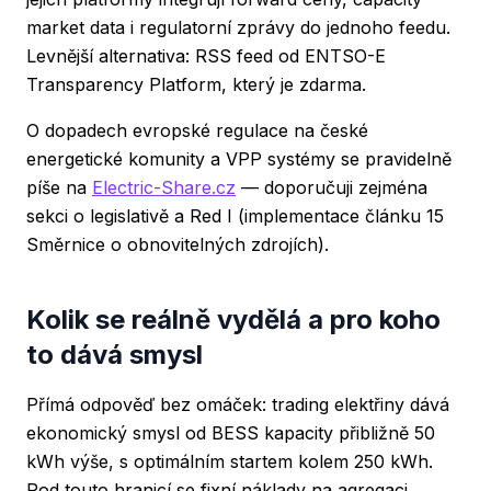
market data i regulatorní zprávy do jednoho feedu.
Levnější alternativa: RSS feed od ENTSO-E
Transparency Platform, který je zdarma.
O dopadech evropské regulace na české
energetické komunity a VPP systémy se pravidelně
píše na
Electric-Share.cz
— doporučuji zejména
sekci o legislativě a Red I (implementace článku 15
Směrnice o obnovitelných zdrojích).
Kolik se reálně vydělá a pro koho
to dává smysl
Přímá odpověď bez omáček: trading elektřiny dává
ekonomický smysl od BESS kapacity přibližně 50
kWh výše, s optimálním startem kolem 250 kWh.
Pod touto hranicí se fixní náklady na agregaci,