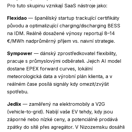
Pro tuto skupinu vznikají SaaS nástroje jako:
Flexidao
— španělský startup trackující certifikáty
původu a optimalizující charging/discharging BESS
na IDM. Reálně dosažené výnosy reportují 8–14
€/MWh nadprůměrný příjem vs. naivní strategie.
Sympower
— dánský zprostředkovatel flexibility,
pracuje s průmyslovými odběrateli. Jejich AI model
dostane EPEX forward curves, lokální
meteorologická data a výrobní plán klienta, a v
reálném čase posílá signály kdy omezit/zvýšit
spotřebu.
Jedlix
— zaměřený na elektromobily a V2G
(vehicle-to-grid). Nabíjí vaše EV tehdy, kdy jsou
záporné nebo nízké ceny, a potenciálně prodává
zpátky do sítě přes agregátor. V Nizozemsku dosáhli