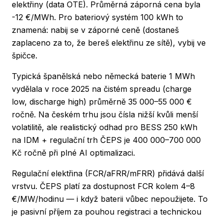
elektřiny (data OTE). Průměrná záporná cena byla
-12 €/MWh. Pro bateriový systém 100 kWh to
znamená: nabij se v záporné ceně (dostaneš
zaplaceno za to, že bereš elektřinu ze sítě), vybij ve
špičce.
Typická španělská nebo německá baterie 1 MWh
vydělala v roce 2025 na čistém spreadu (charge
low, discharge high) průměrně 35 000–55 000 €
ročně. Na českém trhu jsou čísla nižší kvůli menší
volatilitě, ale realistický odhad pro BESS 250 kWh
na IDM + regulační trh ČEPS je 400 000–700 000
Kč ročně při plné AI optimalizaci.
Regulační elektřina (FCR/aFRR/mFRR) přidává další
vrstvu. ČEPS platí za dostupnost FCR kolem 4–8
€/MW/hodinu — i když baterii vůbec nepoužijete. To
je pasivní příjem za pouhou registraci a technickou