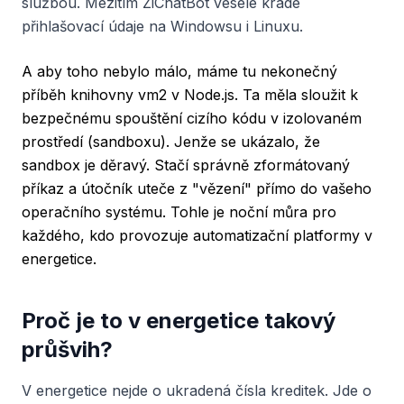
službou. Mezitím ZiChatBot vesele krade
přihlašovací údaje na Windowsu i Linuxu.
A aby toho nebylo málo, máme tu nekonečný
příběh knihovny vm2 v Node.js. Ta měla sloužit k
bezpečnému spouštění cizího kódu v izolovaném
prostředí (sandboxu). Jenže se ukázalo, že
sandbox je děravý. Stačí správně zformátovaný
příkaz a útočník uteče z "vězení" přímo do vašeho
operačního systému. Tohle je noční můra pro
každého, kdo provozuje automatizační platformy v
energetice.
Proč je to v energetice takový
průšvih?
V energetice nejde o ukradená čísla kreditek. Jde o