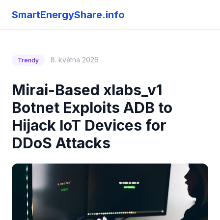
SmartEnergyShare.info
8. května 2026
Trendy
Mirai-Based xlabs_v1
Botnet Exploits ADB to
Hijack IoT Devices for
DDoS Attacks