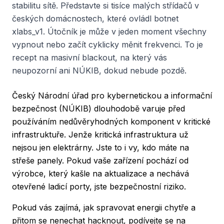
stabilitu sítě. Představte si tisíce malých střídačů v
českých domácnostech, které ovládl botnet
xlabs_v1. Útočník je může v jeden moment všechny
vypnout nebo začít cyklicky měnit frekvenci. To je
recept na masivní blackout, na který vás
neupozorní ani NÚKIB, dokud nebude pozdě.
Český Národní úřad pro kybernetickou a informační
bezpečnost (NÚKIB) dlouhodobě varuje před
používáním nedůvěryhodných komponent v kritické
infrastruktuře. Jenže kritická infrastruktura už
nejsou jen elektrárny. Jste to i vy, kdo máte na
střeše panely. Pokud vaše zařízení pochází od
výrobce, který kašle na aktualizace a nechává
otevřené ladicí porty, jste bezpečnostní riziko.
Pokud vás zajímá, jak spravovat energii chytře a
přitom se nenechat hacknout, podívejte se na