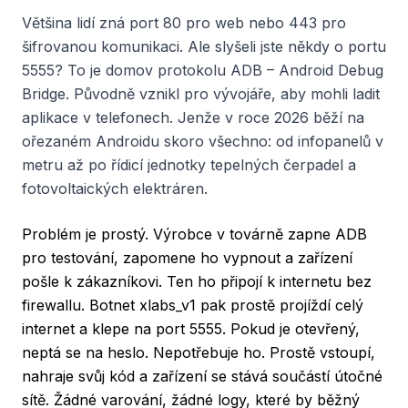
Většina lidí zná port 80 pro web nebo 443 pro
šifrovanou komunikaci. Ale slyšeli jste někdy o portu
5555? To je domov protokolu ADB – Android Debug
Bridge. Původně vznikl pro vývojáře, aby mohli ladit
aplikace v telefonech. Jenže v roce 2026 běží na
ořezaném Androidu skoro všechno: od infopanelů v
metru až po řídicí jednotky tepelných čerpadel a
fotovoltaických elektráren.
Problém je prostý. Výrobce v továrně zapne ADB
pro testování, zapomene ho vypnout a zařízení
pošle k zákazníkovi. Ten ho připojí k internetu bez
firewallu. Botnet xlabs_v1 pak prostě projíždí celý
internet a klepe na port 5555. Pokud je otevřený,
neptá se na heslo. Nepotřebuje ho. Prostě vstoupí,
nahraje svůj kód a zařízení se stává součástí útočné
sítě. Žádné varování, žádné logy, které by běžný