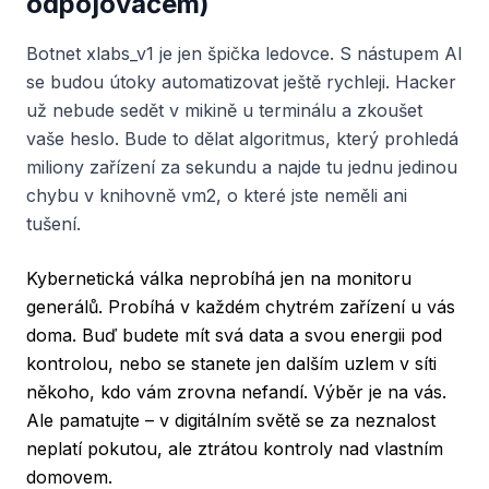
odpojovačem)
Botnet xlabs_v1 je jen špička ledovce. S nástupem AI
se budou útoky automatizovat ještě rychleji. Hacker
už nebude sedět v mikině u terminálu a zkoušet
vaše heslo. Bude to dělat algoritmus, který prohledá
miliony zařízení za sekundu a najde tu jednu jedinou
chybu v knihovně vm2, o které jste neměli ani
tušení.
Kybernetická válka neprobíhá jen na monitoru
generálů. Probíhá v každém chytrém zařízení u vás
doma. Buď budete mít svá data a svou energii pod
kontrolou, nebo se stanete jen dalším uzlem v síti
někoho, kdo vám zrovna nefandí. Výběr je na vás.
Ale pamatujte – v digitálním světě se za neznalost
neplatí pokutou, ale ztrátou kontroly nad vlastním
domovem.