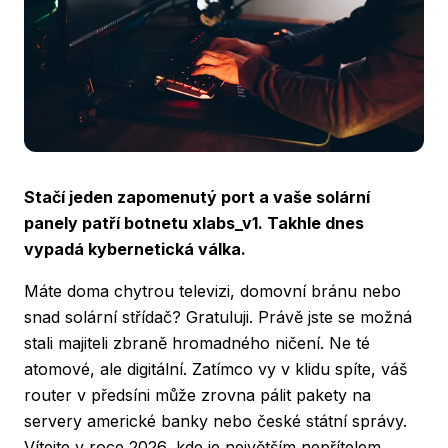
Stačí jeden zapomenutý port a vaše solární
panely patří botnetu xlabs_v1. Takhle dnes
vypadá kybernetická válka.
Máte doma chytrou televizi, domovní bránu nebo
snad solární střídač? Gratuluji. Právě jste se možná
stali majiteli zbraně hromadného ničení. Ne té
atomové, ale digitální. Zatímco vy v klidu spíte, váš
router v předsíni může zrovna pálit pakety na
servery americké banky nebo české státní správy.
Vítejte v roce 2026, kde je největším nepřítelem