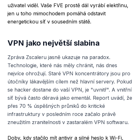
uživatel viděl. Vaše FVE prostě dál vyrábí elektřinu,
jen u toho mimochodem pomáhá odstavit
energetickou síť v sousedním státě.
VPN jako největší slabina
Zpráva Zscaleru jasně ukazuje na paradox.
Technologie, které nás měly chránit, nás dnes
nejvíce ohrožují. Staré VPN koncentrátory jsou pro
útočníky lákavějším cílem než hlavní servery. Pokud
se hacker dostane do vaší VPN, je "uvnitř". A vnitřní
síť bývá často děravá jako ementál. Report uvádí, že
přes 70 % úspěšných průniků do kritické
infrastruktury v posledním roce začalo právě
zneužitím zranitelnosti v zastaralém VPN softwaru.
Doby, kdy stačilo mít antivir a silné heslo k Wi-Fi,