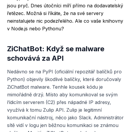
jsou pryč. Dnes útočníci míří přímo na dodavatelský
řetězec. Možná si říkáte, že na své servery
neinstalujete nic podezřelého. Ale co vaše knihovny
v Node.js nebo Pythonu?
ZiChatBot: Když se malware
schovává za API
Nedávno se na PyPI (oficiální repozitář balíčků pro
Python) objevily škodlivé balíčky, které doručovaly
ZiChatBot malware. Tenhle kousek kódu je
mimořádně drzý. Místo aby komunikoval se svým
řídicím serverem (C2) přes nápadné IP adresy,
využívá k tomu Zulip API. Zulip je legitimní
komunikační nástroj, něco jako Slack. Administrátor
sítě vidí v logu jen běžnou komunikaci se známou