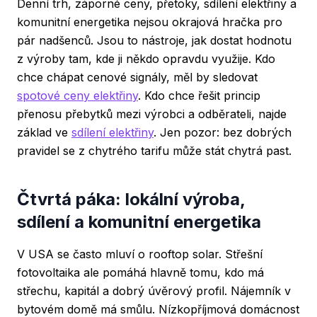
Denní trh, záporné ceny, přetoky, sdílení elektřiny a
komunitní energetika nejsou okrajová hračka pro
pár nadšenců. Jsou to nástroje, jak dostat hodnotu
z výroby tam, kde ji někdo opravdu využije. Kdo
chce chápat cenové signály, měl by sledovat
spotové ceny elektřiny
. Kdo chce řešit princip
přenosu přebytků mezi výrobci a odběrateli, najde
základ ve
sdílení elektřiny
. Jen pozor: bez dobrých
pravidel se z chytrého tarifu může stát chytrá past.
Čtvrtá páka: lokální výroba,
sdílení a komunitní energetika
V USA se často mluví o rooftop solar. Střešní
fotovoltaika ale pomáhá hlavně tomu, kdo má
střechu, kapitál a dobrý úvěrový profil. Nájemník v
bytovém domě má smůlu. Nízkopříjmová domácnost