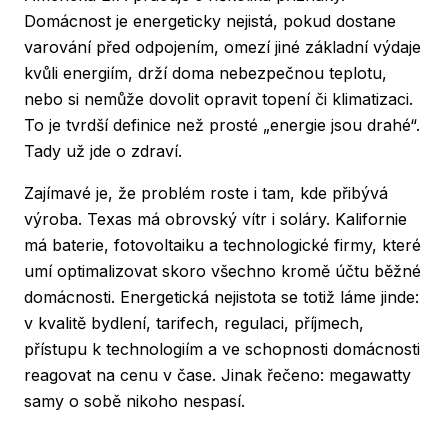
Domácnost je energeticky nejistá, pokud dostane
varování před odpojením, omezí jiné základní výdaje
kvůli energiím, drží doma nebezpečnou teplotu,
nebo si nemůže dovolit opravit topení či klimatizaci.
To je tvrdší definice než prosté „energie jsou drahé“.
Tady už jde o zdraví.
Zajímavé je, že problém roste i tam, kde přibývá
výroba. Texas má obrovský vítr i soláry. Kalifornie
má baterie, fotovoltaiku a technologické firmy, které
umí optimalizovat skoro všechno kromě účtu běžné
domácnosti. Energetická nejistota se totiž láme jinde:
v kvalitě bydlení, tarifech, regulaci, příjmech,
přístupu k technologiím a ve schopnosti domácnosti
reagovat na cenu v čase. Jinak řečeno: megawatty
samy o sobě nikoho nespasí.