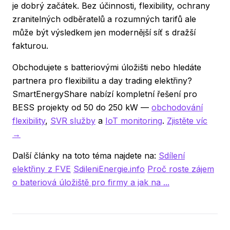
je dobrý začátek. Bez účinnosti, flexibility, ochrany
zranitelných odběratelů a rozumných tarifů ale
může být výsledkem jen modernější síť s dražší
fakturou.
Obchodujete s batteriovými úložišti nebo hledáte
partnera pro flexibilitu a day trading elektřiny?
SmartEnergyShare nabízí kompletní řešení pro
BESS projekty od 50 do 250 kW —
obchodování
flexibility
,
SVR služby
a
IoT monitoring
.
Zjistěte víc
→
Další články na toto téma najdete na:
Sdílení
elektřiny z FVE
SdileniEnergie.info
Proč roste zájem
o bateriová úložiště pro firmy a jak na ...