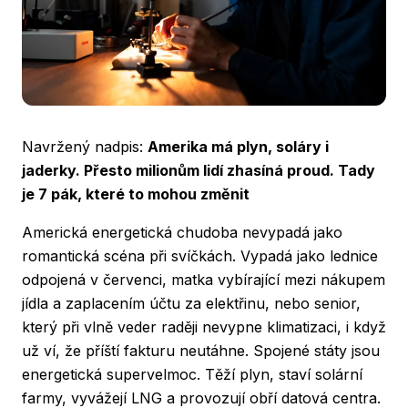
Navržený nadpis:
Amerika má plyn, soláry i
jaderky. Přesto milionům lidí zhasíná proud. Tady
je 7 pák, které to mohou změnit
Americká energetická chudoba nevypadá jako
romantická scéna při svíčkách. Vypadá jako lednice
odpojená v červenci, matka vybírající mezi nákupem
jídla a zaplacením účtu za elektřinu, nebo senior,
který při vlně veder raději nevypne klimatizaci, i když
už ví, že příští fakturu neutáhne. Spojené státy jsou
energetická supervelmoc. Těží plyn, staví solární
farmy, vyvážejí LNG a provozují obří datová centra.