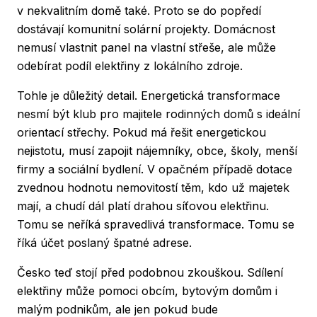
v nekvalitním domě také. Proto se do popředí
dostávají komunitní solární projekty. Domácnost
nemusí vlastnit panel na vlastní střeše, ale může
odebírat podíl elektřiny z lokálního zdroje.
Tohle je důležitý detail. Energetická transformace
nesmí být klub pro majitele rodinných domů s ideální
orientací střechy. Pokud má řešit energetickou
nejistotu, musí zapojit nájemníky, obce, školy, menší
firmy a sociální bydlení. V opačném případě dotace
zvednou hodnotu nemovitostí těm, kdo už majetek
mají, a chudí dál platí drahou síťovou elektřinu.
Tomu se neříká spravedlivá transformace. Tomu se
říká účet poslaný špatné adrese.
Česko teď stojí před podobnou zkouškou. Sdílení
elektřiny může pomoci obcím, bytovým domům i
malým podnikům, ale jen pokud bude