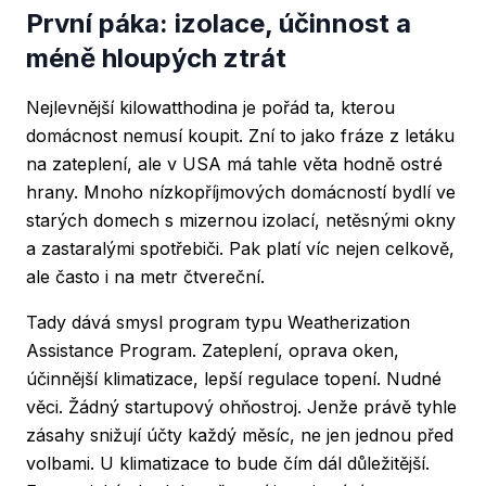
První páka: izolace, účinnost a
méně hloupých ztrát
Nejlevnější kilowatthodina je pořád ta, kterou
domácnost nemusí koupit. Zní to jako fráze z letáku
na zateplení, ale v USA má tahle věta hodně ostré
hrany. Mnoho nízkopříjmových domácností bydlí ve
starých domech s mizernou izolací, netěsnými okny
a zastaralými spotřebiči. Pak platí víc nejen celkově,
ale často i na metr čtvereční.
Tady dává smysl program typu Weatherization
Assistance Program. Zateplení, oprava oken,
účinnější klimatizace, lepší regulace topení. Nudné
věci. Žádný startupový ohňostroj. Jenže právě tyhle
zásahy snižují účty každý měsíc, ne jen jednou před
volbami. U klimatizace to bude čím dál důležitější.