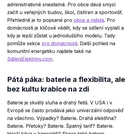
administrativně snesitelné. Pro obce dává smysl
začít u veřejných budov, škol, čistíren a sportovišť.
Přehledně je to popsané pro
obce a města
. Pro
domácnosti je klíčové vědět, kdy se sdílení vyplatí a
kdy je lepší zůstat u jednoduššího modelu. Tady
pomůže sekce
pro domácnosti
. Další pohled na
komunitní energetiku najdete také na
SdileniElektriny.com
.
Pátá páka: baterie a flexibilita, ale
bez kultu krabice na zdi
Baterie je skvělý sluha a drahý fetiš. V USA i v
Evropě se často prodává jako univerzální odpověď
na všechno. Výpadky? Baterie. Drahá elektřina?
Baterie. Přetoky? Baterie. Špatný tarif? Baterie.
Horší káva v kanceláři? Skoro také baterie.