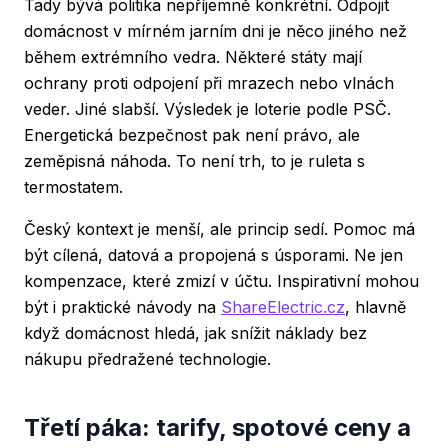
Tady bývá politika nepříjemně konkrétní. Odpojit
domácnost v mírném jarním dni je něco jiného než
během extrémního vedra. Některé státy mají
ochrany proti odpojení při mrazech nebo vlnách
veder. Jiné slabší. Výsledek je loterie podle PSČ.
Energetická bezpečnost pak není právo, ale
zeměpisná náhoda. To není trh, to je ruleta s
termostatem.
Český kontext je menší, ale princip sedí. Pomoc má
být cílená, datová a propojená s úsporami. Ne jen
kompenzace, které zmizí v účtu. Inspirativní mohou
být i praktické návody na
ShareElectric.cz
, hlavně
když domácnost hledá, jak snížit náklady bez
nákupu předražené technologie.
Třetí páka: tarify, spotové ceny a