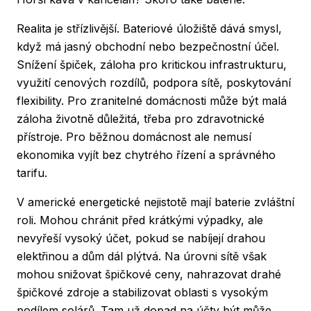
Realita je střízlivější. Bateriové úložiště dává smysl,
když má jasný obchodní nebo bezpečnostní účel.
Snížení špiček, záloha pro kritickou infrastrukturu,
využití cenových rozdílů, podpora sítě, poskytování
flexibility. Pro zranitelné domácnosti může být malá
záloha životně důležitá, třeba pro zdravotnické
přístroje. Pro běžnou domácnost ale nemusí
ekonomika vyjít bez chytrého řízení a správného
tarifu.
V americké energetické nejistotě mají baterie zvláštní
roli. Mohou chránit před krátkými výpadky, ale
nevyřeší vysoký účet, pokud se nabíjejí drahou
elektřinou a dům dál plýtvá. Na úrovni sítě však
mohou snižovat špičkové ceny, nahrazovat drahé
špičkové zdroje a stabilizovat oblasti s vysokým
podílem solárů. Tam už dopad na účty být může.