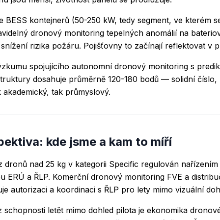
e BESS kontejnerů (50-250 kW, tedy segment, ve kterém 
ravidelný dronový monitoring tepelných anomálií na bater
nížení rizika požáru. Pojišťovny to začínají reflektovat v p
ýzkumu spojujícího autonomní dronový monitoring s predik
struktury dosahuje průměrně 120-180 bodů — solidní číslo,
k akademický, tak průmyslový.
ektiva: kde jsme a kam to míří
 dronů nad 25 kg v kategorii Specific regulován nařízení
vou ERÚ a ŘLP. Komerční dronový monitoring FVE a distribu
duje autorizaci a koordinaci s ŘLP pro lety mimo vizuální do
z schopnosti letět mimo dohled pilota je ekonomika drono