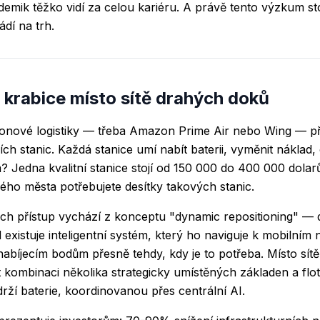
kademik těžko vidí za celou kariéru. A právě tento výzkum s
ádí na trh.
a krabice místo sítě drahých doků
ronové logistiky — třeba Amazon Prime Air nebo Wing — př
h stanic. Každá stanice umí nabít baterii, vyměnit náklad,
 Jedna kvalitní stanice stojí od 150 000 do 400 000 dolarů
kého města potřebujete desítky takových stanic.
Jejich přístup vychází z konceptu "dynamic repositioning" —
existuje inteligentní systém, který ho naviguje k mobilním
bíjecím bodům přesně tehdy, kdy je to potřeba. Místo sít
t kombinaci několika strategicky umístěných základen a flot
ží baterie, koordinovanou přes centrální AI.