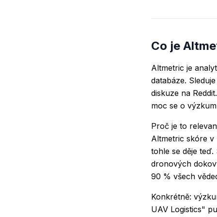
Co je Altme
Altmetric je anal
databáze. Sleduje
diskuze na Reddit.
moc se o výzkumu
Proč je to releva
Altmetric skóre v 
tohle se děje teď.
dronových dokovýc
90 % všech vědeck
Konkrétně: výzku
UAV Logistics" pu