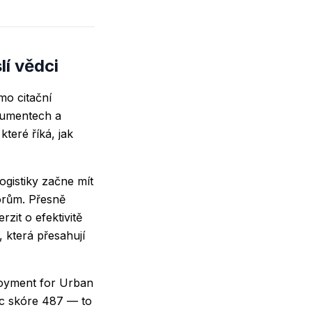
lí vědci
mo citační
kumentech a
které říká, jak
gistiky začne mít
torům. Přesně
zit o efektivitě
 která přesahují
oyment for Urban
ic skóre 487 — to