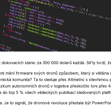
dokovacích stanic za 300 000 dolarů každá. SiFly tvrdí, že
osti mění firmware svých dronů způsobem, který si většina 
mická komunita? Ta to sleduje přes Altmetric s otevřenou
zkum autonomních dronů v logistice přeskočilo loni přes 
die do top 5 % všech vědeckých publikací sledovaných plat
. Je to signál, že dronová revoluce přestala být PowerPoi