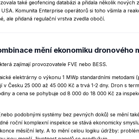
zovala také geofencing databázi a přidala několik nových
USA. Komunita Enterprise operátorů si toho všimla a reakce
é, ale přidaná regulační vrstva zvedla obočí.
kombinace mění ekonomiku dronového 
 která zajímají provozovatele FVE nebo BESS.
taické elektrárny o výkonu 1 MWp standardními metodami (
jí v Česku 25 000 až 45 000 Kč a trvá 1-2 dny. Dron s te
diny a cena se pohybuje od 8 000 do 18 000 Kč za inspekci
(nebo podobnými systémy bez pevných doků) se mění tak
jedné roční komplexní inspekce se stává ekonomicky smysl
okonce měsíční lety. A to mění celou logiku údržby: problém
onu jsou menší, životnost panelů se prodlužuje.