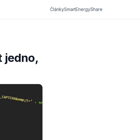
Články
SmartEnergyShare
 jedno,