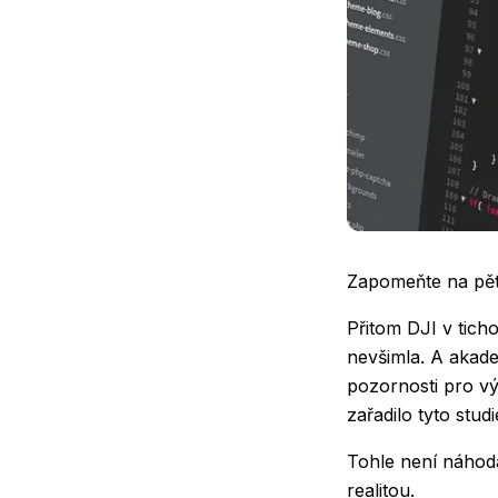
Zapomeňte na pět 
Přitom DJI v tich
nevšimla. A akade
pozornosti pro vý
zařadilo tyto stu
Tohle není náhoda
realitou.