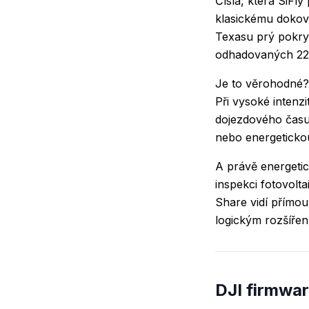
Čísla, která SiFl
klasickému dokova
Texasu prý pokryl
odhadovaných 22 
Je to věrohodné? 
Při vysoké intenz
dojezdového času
nebo energetickou 
A právě energetic
inspekci fotovolt
Share
vidí přímou
logickým rozšířen
DJI firmwar