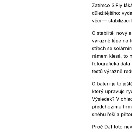
Zatímco SiFly lák
důležitějšího: vyd
věci — stabilizaci
O stabilitě: nový 
výrazně lépe na t
střech se solární
rámem klesá, to ne
fotografická data
testů výrazně red
O baterii je to j
který upravuje ryc
Výsledek? V chlad
předchozímu firm
sněhu řeší a přito
Proč DJI toto nev