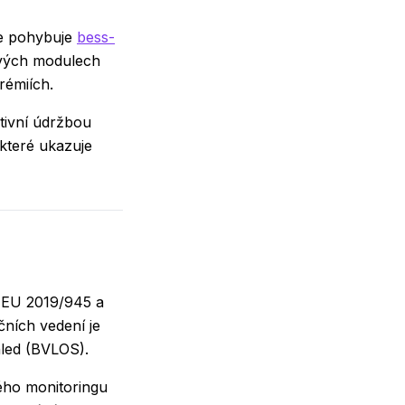
se pohybuje
bess-
iových modulech
rémiích.
tivní údržbou
 které ukazuje
m EU 2019/945 a
čních vedení je
hled (BVLOS).
vého monitoringu