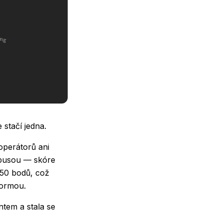
 stačí jedna.
operátorů ani
 pusou — skóre
450 bodů, což
formou.
ntem a stala se