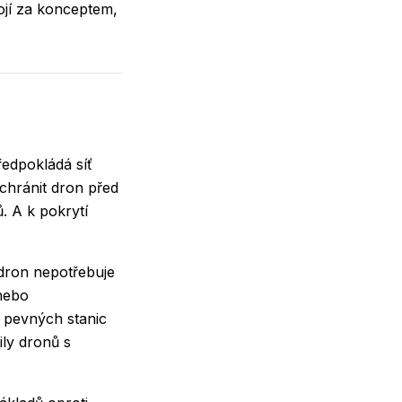
tojí za konceptem,
edpokládá síť
 chránit dron před
. A k pokrytí
 dron nepotřebuje
 nebo
ě pevných stanic
ily dronů s