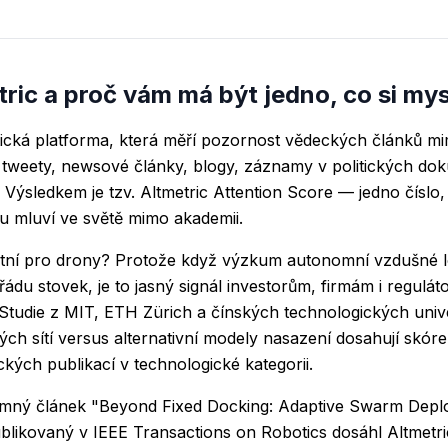
tric a proč vám má být jedno, co si mys
ytická platforma, která měří pozornost vědeckých článků mi
 tweety, newsové články, blogy, záznamy v politických do
 Výsledkem je tzv. Altmetric Attention Score — jedno číslo, 
 mluví ve světě mimo akademii.
ntní pro drony? Protože když výzkum autonomní vzdušné lo
řádu stovek, je to jasný signál investorům, firmám i regulá
 Studie z MIT, ETH Zürich a čínských technologických univer
h sítí versus alternativní modely nasazení dosahují skóre,
ých publikací v technologické kategorii.
mný článek "Beyond Fixed Docking: Adaptive Swarm Depl
blikovaný v IEEE Transactions on Robotics dosáhl Altmetr