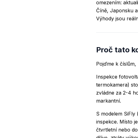
omezením: aktuali
Číně, Japonsku a 
Výhody jsou reáln
Proč tato 
Pojďme k číslům,
Inspekce fotovol
termokamera) sto
zvládne za 2-4 ho
markantní.
S modelem SiFly 
inspekce. Místo 
čtvrtletní nebo d
dříve, ztráty výk