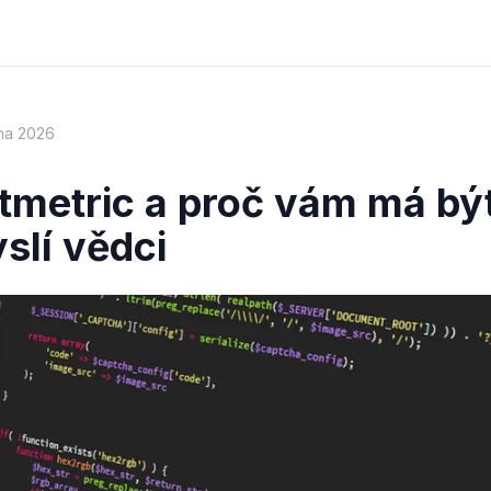
tna 2026
ltmetric a proč vám má být
slí vědci