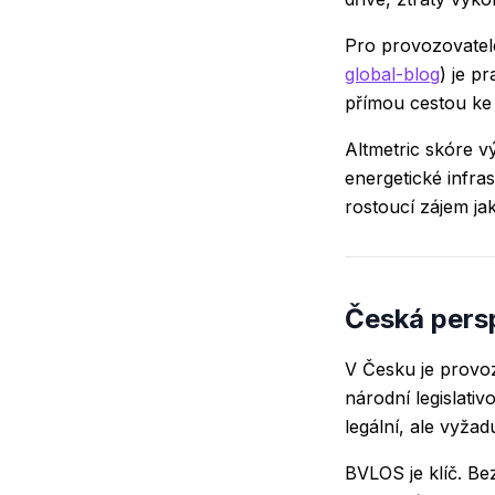
Pro provozovatel
global-blog
) je p
přímou cestou ke s
Altmetric skóre v
energetické infra
rostoucí zájem ja
Česká persp
V Česku je provoz
národní legislati
legální, ale vyža
BVLOS je klíč. Be