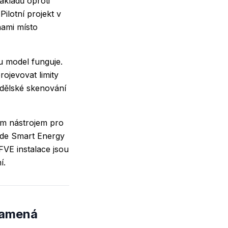
ákladů oproti
ilotní projekt v
nami místo
u model funguje.
ojevovat limity
dělské skenování
ním nástrojem pro
Zde
Smart Energy
FVE instalace jsou
í.
znamená