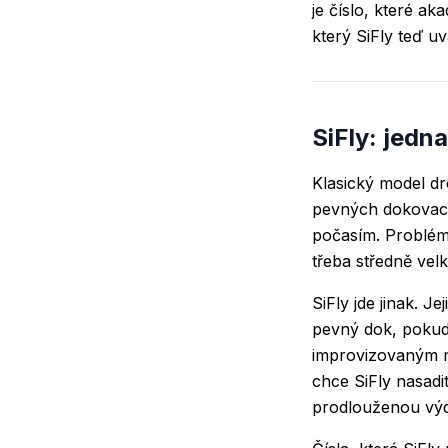
je číslo, které a
který SiFly teď uv
SiFly: jedn
Klasický model d
pevných dokovacíc
počasím. Problém?
třeba středně vel
SiFly jde jinak. 
pevný dok, pokud 
improvizovaným na
chce SiFly nasadi
prodlouženou výdr