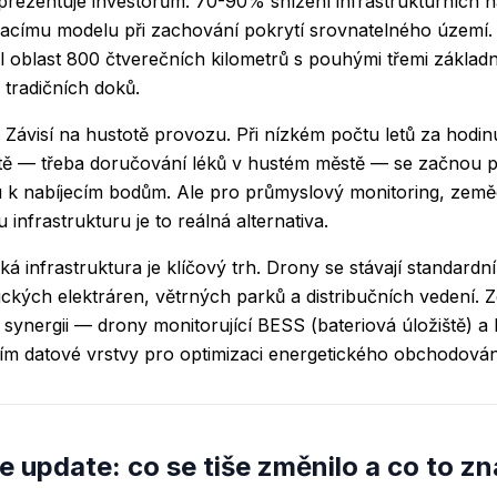
y prezentuje investorům: 70-90% snížení infrastrukturních n
címu modelu při zachování pokrytí srovnatelného území. P
 oblast 800 čtverečních kilometrů s pouhými třemi základ
tradičních doků.
Závisí na hustotě provozu. Při nízkém počtu letů za hodin
itě — třeba doručování léků v hustém městě — se začnou pr
 k nabíjecím bodům. Ale pro průmyslový monitoring, země
infrastrukturu je to reálná alternativa.
ká infrastruktura je klíčový trh. Drony se stávají standard
aických elektráren, větrných parků a distribučních vedení. 
 synergii — drony monitorující BESS (bateriová úložiště) a 
ím datové vrstvy pro optimizaci energetického obchodován
e update: co se tiše změnilo a co to 