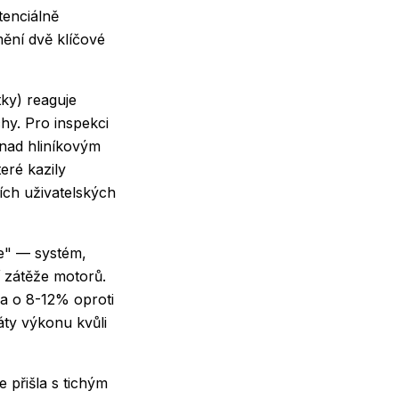
tenciálně
mění dvě klíčové
tky) reaguje
hy. Pro inspekci
 nad hliníkovým
teré kazily
ích uživatelských
ve" — systém,
í zátěže motorů.
la o 8-12% oproti
ty výkonu kvůli
 přišla s tichým