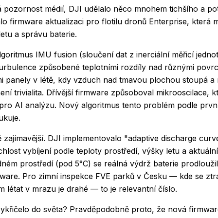
á pozornost médií, DJI udělalo něco mnohem tichšího a po
alo firmware aktualizaci pro flotilu dronů Enterprise, která 
 letu a správu baterie.
algoritmus IMU fusion (sloučení dat z inerciální měřicí jedno
urbulence způsobené teplotními rozdíly nad různými povrc
mi panely v létě, kdy vzduch nad tmavou plochou stoupá a
ní trivialita. Dřívější firmware způsoboval mikrooscilace, k
 pro AI analýzu. Nový algoritmus tento problém podle prvn
ukuje.
eště zajímavější. DJI implementovalo "adaptive discharge cur
hlost vybíjení podle teploty prostředí, výšky letu a aktuáln
ném prostředí (pod 5°C) se reálná výdrž baterie prodlouži
ware. Pro zimní inspekce FVE parků v Česku — kde se ztrá
m létat v mrazu je drahé — to je relevantní číslo.
ykřičelo do světa? Pravděpodobně proto, že nová firmware