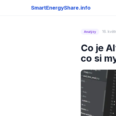
SmartEnergyShare.info
16. kvě
Analýzy
Co je A
co si my