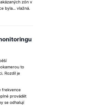
 zakázaných zón v
 byla... vlažná.
monitoringu
pěší
rmokamerou to
. Rozdíl je
é frekvence
uplné provádět
y se odhalují