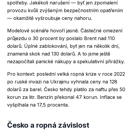
spotřeby. Jakékoli narušení — byť jen zpomalení
provozu kvůli zvýšeným bezpečnostním opatřením
— okamžitě vyšroubuje ceny nahoru.
Modelové scénáře hovoří jasně. Částečné omezení
průjezdu o 30 procent by poslalo Brent nad 110
dolarů. Úplné zablokování, byť jen na několik dní,
znamená skok nad 130 dolarů. A to jsme ještě
nezapočítali panické nákupy a spekulativní přirážky.
Pro kontext: poslední velká ropná krize v roce 2022
po ruské invazi na Ukrajinu vyhnala ceny na 128
dolarů za barel. Česko tehdy platilo za naftu přes 50
korun za litr. Benzín překonal 47 korun. Inflace se
vyšplhala na 17,5 procenta.
Česko a ropná závislost