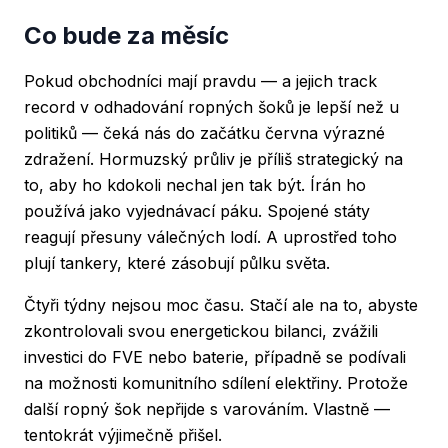
Co bude za měsíc
Pokud obchodníci mají pravdu — a jejich track
record v odhadování ropných šoků je lepší než u
politiků — čeká nás do začátku června výrazné
zdražení. Hormuzský průliv je příliš strategický na
to, aby ho kdokoli nechal jen tak být. Írán ho
používá jako vyjednávací páku. Spojené státy
reagují přesuny válečných lodí. A uprostřed toho
plují tankery, které zásobují půlku světa.
Čtyři týdny nejsou moc času. Stačí ale na to, abyste
zkontrolovali svou energetickou bilanci, zvážili
investici do FVE nebo baterie, případně se podívali
na možnosti komunitního sdílení elektřiny. Protože
další ropný šok nepřijde s varováním. Vlastně —
tentokrát výjimečně přišel.