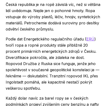
Česká republika je na ropě závislá víc, než si většina
lidí uvědomuje. Nejde jen o pohonné hmoty. Ropa
vstupuje do výroby plastů, léčiv, hnojiv, syntetických
materiálů. Petrochemie dodává suroviny pro desítky
odvětví českého průmyslu.
Podle dat Energetického regulačního úřadu (
ERÚ
)
tvoří ropa a ropné produkty stále přibližně 20
procent primárních energetických zdrojů v Česku.
Diverzifikace pokročila, ale zdaleka ne dost.
Ropovod Družba z Ruska sice funguje, jenže jeho
spolehlivost v současné geopolitické konstelaci je —
řekněme — diskutabilní. Tranzitní ropovod IKL přes
Ingolstadt pomáhá, ale kapacitně nestačí pokrýt
veškerou spotřebu.
Každý dolar navíc za barel ropy se v českých
podmínkách projeví zvýšením ceny benzínu a nafty