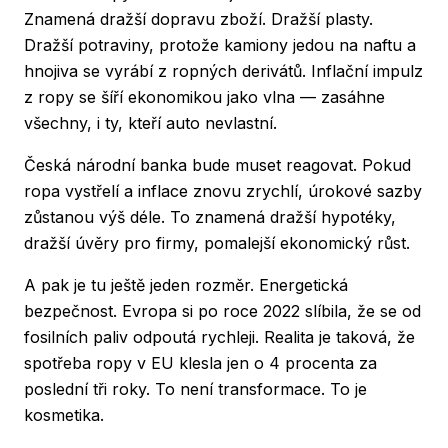
Znamená dražší dopravu zboží. Dražší plasty.
Dražší potraviny, protože kamiony jedou na naftu a
hnojiva se vyrábí z ropných derivátů. Inflační impulz
z ropy se šíří ekonomikou jako vlna — zasáhne
všechny, i ty, kteří auto nevlastní.
Česká národní banka bude muset reagovat. Pokud
ropa vystřelí a inflace znovu zrychlí, úrokové sazby
zůstanou výš déle. To znamená dražší hypotéky,
dražší úvěry pro firmy, pomalejší ekonomický růst.
A pak je tu ještě jeden rozměr. Energetická
bezpečnost. Evropa si po roce 2022 slíbila, že se od
fosilních paliv odpoutá rychleji. Realita je taková, že
spotřeba ropy v EU klesla jen o 4 procenta za
poslední tři roky. To není transformace. To je
kosmetika.