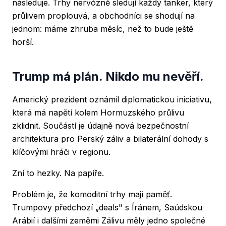
následuje. Trhy nervózně sledují každý tanker, který
průlivem proplouvá, a obchodníci se shodují na
jednom: máme zhruba měsíc, než to bude ještě
horší.
Trump má plán. Nikdo mu nevěří.
Americký prezident oznámil diplomatickou iniciativu,
která má napětí kolem Hormuzského průlivu
zklidnit. Součástí je údajně nová bezpečnostní
architektura pro Perský záliv a bilaterální dohody s
klíčovými hráči v regionu.
Zní to hezky. Na papíře.
Problém je, že komoditní trhy mají paměť.
Trumpovy předchozí „deals" s Íránem, Saúdskou
Arábií i dalšími zeměmi Zálivu měly jedno společné