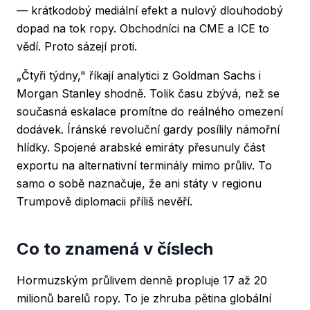
— krátkodobý mediální efekt a nulový dlouhodobý
dopad na tok ropy. Obchodníci na CME a ICE to
vědí. Proto sázejí proti.
„Čtyři týdny," říkají analytici z Goldman Sachs i
Morgan Stanley shodně. Tolik času zbývá, než se
současná eskalace promítne do reálného omezení
dodávek. Íránské revoluční gardy posílily námořní
hlídky. Spojené arabské emiráty přesunuly část
exportu na alternativní terminály mimo průliv. To
samo o sobě naznačuje, že ani státy v regionu
Trumpově diplomacii příliš nevěří.
Co to znamená v číslech
Hormuzským průlivem denně propluje 17 až 20
milionů barelů ropy. To je zhruba pětina globální