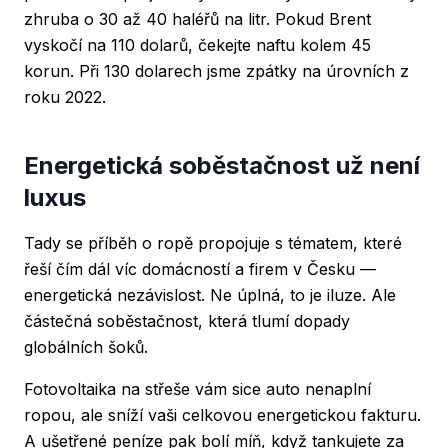
zhruba o 30 až 40 haléřů na litr. Pokud Brent
vyskočí na 110 dolarů, čekejte naftu kolem 45
korun. Při 130 dolarech jsme zpátky na úrovních z
roku 2022.
Energetická soběstačnost už není
luxus
Tady se příběh o ropě propojuje s tématem, které
řeší čím dál víc domácností a firem v Česku —
energetická nezávislost. Ne úplná, to je iluze. Ale
částečná soběstačnost, která tlumí dopady
globálních šoků.
Fotovoltaika na střeše vám sice auto nenaplní
ropou, ale sníží vaši celkovou energetickou fakturu.
A ušetřené peníze pak bolí míň, když tankujete za