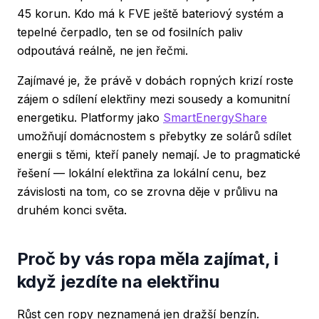
45 korun. Kdo má k FVE ještě bateriový systém a
tepelné čerpadlo, ten se od fosilních paliv
odpoutává reálně, ne jen řečmi.
Zajímavé je, že právě v dobách ropných krizí roste
zájem o sdílení elektřiny mezi sousedy a komunitní
energetiku. Platformy jako
SmartEnergyShare
umožňují domácnostem s přebytky ze solárů sdílet
energii s těmi, kteří panely nemají. Je to pragmatické
řešení — lokální elektřina za lokální cenu, bez
závislosti na tom, co se zrovna děje v průlivu na
druhém konci světa.
Proč by vás ropa měla zajímat, i
když jezdíte na elektřinu
Růst cen ropy neznamená jen dražší benzín.