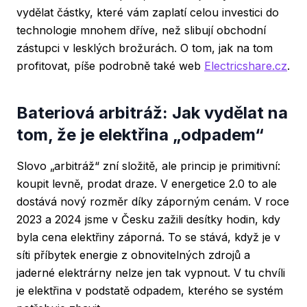
vydělat částky, které vám zaplatí celou investici do
technologie mnohem dříve, než slibují obchodní
zástupci v lesklých brožurách. O tom, jak na tom
profitovat, píše podrobně také web
Electricshare.cz
.
Bateriová arbitráž: Jak vydělat na
tom, že je elektřina „odpadem“
Slovo „arbitráž“ zní složitě, ale princip je primitivní:
koupit levně, prodat draze. V energetice 2.0 to ale
dostává nový rozměr díky záporným cenám. V roce
2023 a 2024 jsme v Česku zažili desítky hodin, kdy
byla cena elektřiny záporná. To se stává, když je v
síti příbytek energie z obnovitelných zdrojů a
jaderné elektrárny nelze jen tak vypnout. V tu chvíli
je elektřina v podstatě odpadem, kterého se systém