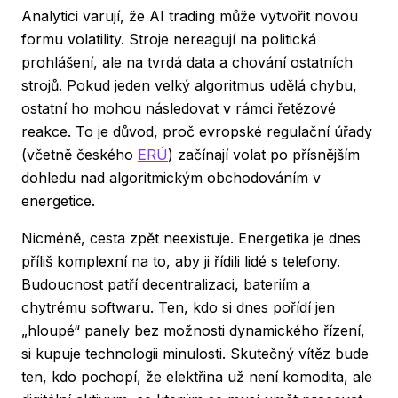
Analytici varují, že AI trading může vytvořit novou
formu volatility. Stroje nereagují na politická
prohlášení, ale na tvrdá data a chování ostatních
strojů. Pokud jeden velký algoritmus udělá chybu,
ostatní ho mohou následovat v rámci řetězové
reakce. To je důvod, proč evropské regulační úřady
(včetně českého
ERÚ
) začínají volat po přísnějším
dohledu nad algoritmickým obchodováním v
energetice.
Nicméně, cesta zpět neexistuje. Energetika je dnes
příliš komplexní na to, aby ji řídili lidé s telefony.
Budoucnost patří decentralizaci, bateriím a
chytrému softwaru. Ten, kdo si dnes pořídí jen
„hloupé“ panely bez možnosti dynamického řízení,
si kupuje technologii minulosti. Skutečný vítěz bude
ten, kdo pochopí, že elektřina už není komodita, ale