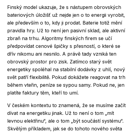
Finský model ukazuje, že s nástupem obrovských
bateriových úložišť už nejde jen o to energii vyrobit,
ale především o to, kdy ji prodat. Baterie totiž mění
pravidla hry. Už to není jen pasivní sklad, ale aktivní
zbraň na trhu. Algoritmy finských firem se učí
předpovídat cenové špičky s přesností, o které se
dřív nikomu ani nesnilo. A právě tady vzniká ten
obrovský prostor pro zisk. Zatímco starý svět
energetiky spoléhal na stabilní dodávky z uhlí, nový
svět patří flexibilitě. Pokud dokážete reagovat na trh
během vteřin, peníze se sypou samy. Pokud ne, jen
platíte faktury těm, kteří to umí.
V českém kontextu to znamená, že se musíme začít
dívat na energetiku jinak. Už to není o tom „mít
levnou elektřinu“, ale o tom „být součástí systému“.
Skvělým příkladem, jak se do tohoto nového světa