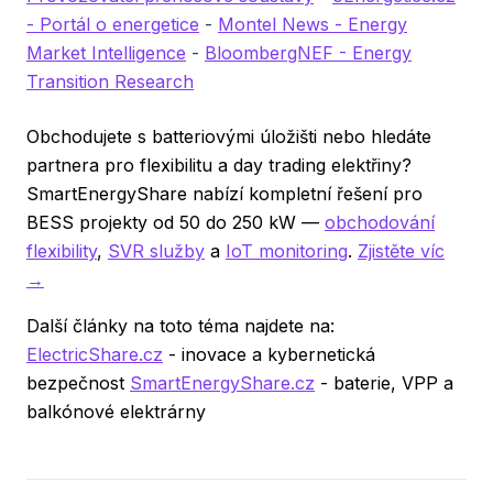
- Portál o energetice
-
Montel News - Energy
Market Intelligence
-
BloombergNEF - Energy
Transition Research
Obchodujete s batteriovými úložišti nebo hledáte
partnera pro flexibilitu a day trading elektřiny?
SmartEnergyShare nabízí kompletní řešení pro
BESS projekty od 50 do 250 kW —
obchodování
flexibility
,
SVR služby
a
IoT monitoring
.
Zjistěte víc
→
Další články na toto téma najdete na:
ElectricShare.cz
- inovace a kybernetická
bezpečnost
SmartEnergyShare.cz
- baterie, VPP a
balkónové elektrárny