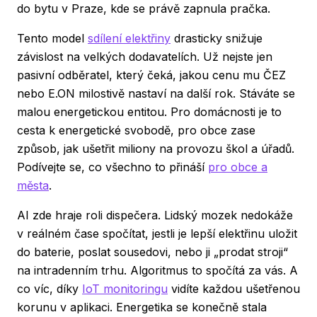
do bytu v Praze, kde se právě zapnula pračka.
Tento model
sdílení elektřiny
drasticky snižuje
závislost na velkých dodavatelích. Už nejste jen
pasivní odběratel, který čeká, jakou cenu mu ČEZ
nebo E.ON milostivě nastaví na další rok. Stáváte se
malou energetickou entitou. Pro domácnosti je to
cesta k energetické svobodě, pro obce zase
způsob, jak ušetřit miliony na provozu škol a úřadů.
Podívejte se, co všechno to přináší
pro obce a
města
.
AI zde hraje roli dispečera. Lidský mozek nedokáže
v reálném čase spočítat, jestli je lepší elektřinu uložit
do baterie, poslat sousedovi, nebo ji „prodat stroji“
na intradenním trhu. Algoritmus to spočítá za vás. A
co víc, díky
IoT monitoringu
vidíte každou ušetřenou
korunu v aplikaci. Energetika se konečně stala