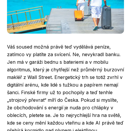
Váš soused možná právě teď vydělává peníze,
zatímco vy platíte za svícení. Ne, nevykradl banku.
Jen má v garáži bednu s bateriemi a v mobilu
algoritmus, který je chytřejší než průměrný burzovní
makléř z Wall Street. Energetický trh se totiž zvrhl v
digitální arénu, kde lidé s tužkou a papírem nemají
šanci. Finské firmy už to pochopily a teď tenhle
„strojový převrat“ míří do Česka. Pokud si myslíte,
že obchodování s energií je nuda pro chlápky v
oblecích, pletete se. Je to nejrychlejší hra na světě,
kde se ceny mění každou vteřinu a kde AI právě teď
přebírá kormidlo nad plynem i elektřinou.