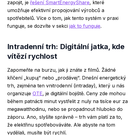
zapojit, je
řešení SmartEnergyShare
, které
umožňuje efektivní propojování výrobců a
spotřebitelů. Více o tom, jak tento systém v praxi
funguje, se dozvíte v sekci
jak to funguje
.
Intradenní trh: Digitální jatka, kde
vítězí rychlost
Zapomeňte na burzu, jak ji znáte z filmů. Žádné
křičení „kupuj“ nebo „prodávej“. Dnešní energetický
trh, zejména ten vnitrodenní (intraday), který u nás
organizuje
OTE
, je digitální bojiště. Ceny zde mohou
během patnácti minut vystřelit z nuly na tisíce eur za
megawatthodinu, nebo se propadnout hluboko do
záporu. Ano, slyšíte správně – trh vám platí za to,
že elektřinu spotřebováváte. Ale abyste na tom
vydělali, musíte být rychlí.