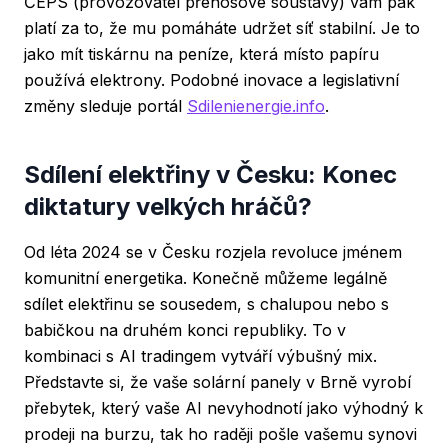
ČEPS (provozovatel přenosové soustavy) vám pak
platí za to, že mu pomáháte udržet síť stabilní. Je to
jako mít tiskárnu na peníze, která místo papíru
používá elektrony. Podobné inovace a legislativní
změny sleduje portál
Sdilenienergie.info
.
Sdílení elektřiny v Česku: Konec
diktatury velkých hráčů?
Od léta 2024 se v Česku rozjela revoluce jménem
komunitní energetika. Konečně můžeme legálně
sdílet elektřinu se sousedem, s chalupou nebo s
babičkou na druhém konci republiky. To v
kombinaci s AI tradingem vytváří výbušný mix.
Představte si, že vaše solární panely v Brně vyrobí
přebytek, který vaše AI nevyhodnotí jako výhodný k
prodeji na burzu, tak ho raději pošle vašemu synovi