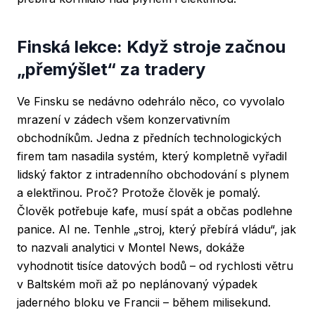
Finská lekce: Když stroje začnou
„přemýšlet“ za tradery
Ve Finsku se nedávno odehrálo něco, co vyvolalo
mrazení v zádech všem konzervativním
obchodníkům. Jedna z předních technologických
firem tam nasadila systém, který kompletně vyřadil
lidský faktor z intradenního obchodování s plynem
a elektřinou. Proč? Protože člověk je pomalý.
Člověk potřebuje kafe, musí spát a občas podlehne
panice. AI ne. Tenhle „stroj, který přebírá vládu“, jak
to nazvali analytici v Montel News, dokáže
vyhodnotit tisíce datových bodů – od rychlosti větru
v Baltském moři až po neplánovaný výpadek
jaderného bloku ve Francii – během milisekund.