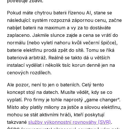
potřebuje zbavit.
Pokud máte chytrou baterii řízenou AI, stane se
následující: systém rozpozná zápornou cenu, začne
nabíjet baterii na maximum a vy za to dostáváte
zaplaceno. Jakmile slunce zajde a cena se vrátí do
normálu (nebo vyletí nahoru kvůli večerní špičce),
baterie elektřinu prodá zpět do sítě. Tomu se říká
bateriová arbitráž. Reálně se takto dá u větších
instalací vydělat i několik tisíc korun denně jen na
cenových rozdílech.
Ale pozor, není to jen o bateriích. Celý tento
koncept stojí na datech. Musíte vědět, kdy se co
vyplatí. Pro firmy je tohle naprostý „game changer“.
Místo aby platily miliony za jističe a silovou elektřinu,
mohou se stát aktivními hráči, kteří poskytují
takzvané
služby výkonnostní rovnováhy (SVR)
.