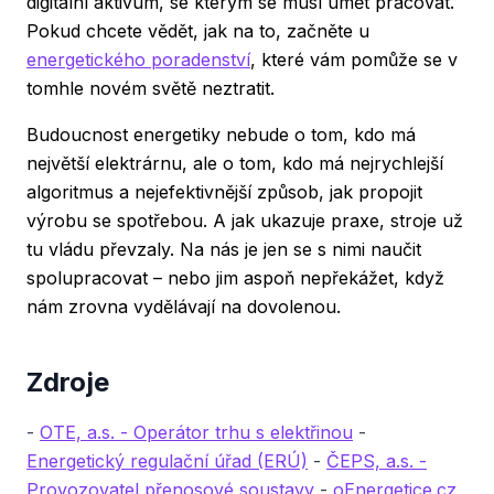
digitální aktivum, se kterým se musí umět pracovat.
Pokud chcete vědět, jak na to, začněte u
energetického poradenství
, které vám pomůže se v
tomhle novém světě neztratit.
Budoucnost energetiky nebude o tom, kdo má
největší elektrárnu, ale o tom, kdo má nejrychlejší
algoritmus a nejefektivnější způsob, jak propojit
výrobu se spotřebou. A jak ukazuje praxe, stroje už
tu vládu převzaly. Na nás je jen se s nimi naučit
spolupracovat – nebo jim aspoň nepřekážet, když
nám zrovna vydělávají na dovolenou.
Zdroje
-
OTE, a.s. - Operátor trhu s elektřinou
-
Energetický regulační úřad (ERÚ)
-
ČEPS, a.s. -
Provozovatel přenosové soustavy
-
oEnergetice.cz