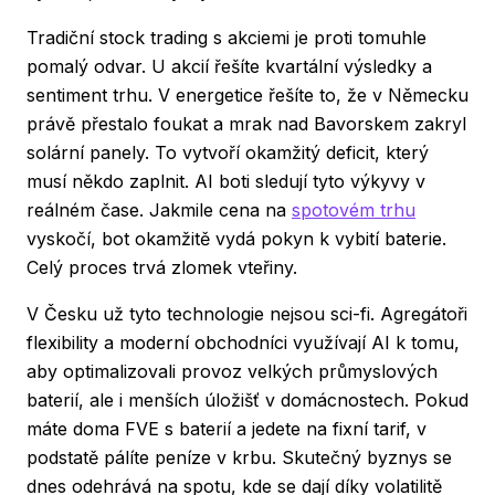
Tradiční stock trading s akciemi je proti tomuhle
pomalý odvar. U akcií řešíte kvartální výsledky a
sentiment trhu. V energetice řešíte to, že v Německu
právě přestalo foukat a mrak nad Bavorskem zakryl
solární panely. To vytvoří okamžitý deficit, který
musí někdo zaplnit. AI boti sledují tyto výkyvy v
reálném čase. Jakmile cena na
spotovém trhu
vyskočí, bot okamžitě vydá pokyn k vybití baterie.
Celý proces trvá zlomek vteřiny.
V Česku už tyto technologie nejsou sci-fi. Agregátoři
flexibility a moderní obchodníci využívají AI k tomu,
aby optimalizovali provoz velkých průmyslových
baterií, ale i menších úložišť v domácnostech. Pokud
máte doma FVE s baterií a jedete na fixní tarif, v
podstatě pálíte peníze v krbu. Skutečný byznys se
dnes odehrává na spotu, kde se dají díky volatilitě