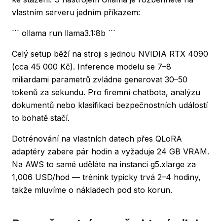
vlastním serveru jedním příkazem:
``` ollama run llama3.1:8b ```
Celý setup běží na stroji s jednou NVIDIA RTX 4090
(cca 45 000 Kč). Inference modelu se 7–8
miliardami parametrů zvládne generovat 30–50
tokenů za sekundu. Pro firemní chatbota, analýzu
dokumentů nebo klasifikaci bezpečnostních událostí
to bohatě stačí.
Dotrénování na vlastních datech přes QLoRA
adaptéry zabere pár hodin a vyžaduje 24 GB VRAM.
Na AWS to samé uděláte na instanci g5.xlarge za
1,006 USD/hod — trénink typicky trvá 2–4 hodiny,
takže mluvíme o nákladech pod sto korun.