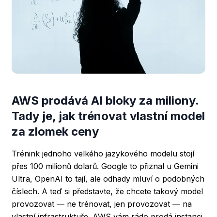
AWS prodává AI bloky za miliony.
Tady je, jak trénovat vlastní model
za zlomek ceny
Trénink jednoho velkého jazykového modelu stojí
přes 100 milionů dolarů. Google to přiznal u Gemini
Ultra, OpenAI to tají, ale odhady mluví o podobných
číslech. A teď si představte, že chcete takový model
provozovat — ne trénovat, jen provozovat — na
vlastní infrastruktuře. AWS vám rádo prodá instanci