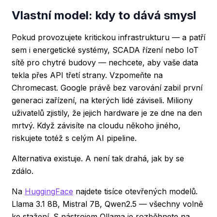
Vlastní model: kdy to dává smysl
Pokud provozujete kritickou infrastrukturu — a patří
sem i energetické systémy, SCADA řízení nebo IoT
sítě pro chytré budovy — nechcete, aby vaše data
tekla přes API třetí strany. Vzpomeňte na
Chromecast. Google právě bez varování zabil první
generaci zařízení, na kterých lidé záviseli. Miliony
uživatelů zjistily, že jejich hardware je ze dne na den
mrtvý. Když závisíte na cloudu někoho jiného,
riskujete totéž s celým AI pipeline.
Alternativa existuje. A není tak drahá, jak by se
zdálo.
Na
HuggingFace
najdete tisíce otevřených modelů.
Llama 3.1 8B, Mistral 7B, Qwen2.5 — všechny volně
ke stažení. S nástrojem Ollama je rozběhnete na