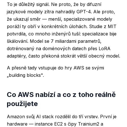
To je důležitý signál. Ne proto, že by difuzní
jazykové modely zítra nahradily GPT-4. Ale proto,
že ukazují směr — menší, specializované modely
poráží ty obří v konkrétních úlohách. Studie z MIT
potvrdila, co mnoho inženýrů tuší: specializace bije
škálování. Model se 7 miliardami parametrů,
dotrénovaný na doménových datech přes LoRA
adaptéry, často překoná stokrát větší obecný model.
A přesně tady vstupuje do hry AWS se svými
„building blocks".
Co AWS nabízí a co z toho reálně
použijete
Amazon svůj AI stack rozdělil do tří vrstev. První je
hardware — instance EC2 s čipy Trainium2 a