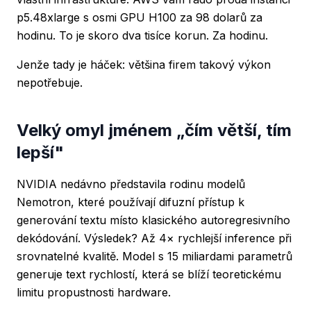
p5.48xlarge s osmi GPU H100 za 98 dolarů za
hodinu. To je skoro dva tisíce korun. Za hodinu.
Jenže tady je háček: většina firem takový výkon
nepotřebuje.
Velký omyl jménem „čím větší, tím
lepší"
NVIDIA nedávno představila rodinu modelů
Nemotron, které používají difuzní přístup k
generování textu místo klasického autoregresivního
dekódování. Výsledek? Až 4× rychlejší inference při
srovnatelné kvalitě. Model s 15 miliardami parametrů
generuje text rychlostí, která se blíží teoretickému
limitu propustnosti hardware.