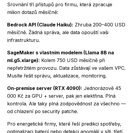
Srovnání tří přístupů pro firmu, která zpracuje
milion dotazů měsíčně:
Bedrock API (Claude Haiku):
Zhruba 200–400 USD
měsíčně. Žádná správa, ale data opouští vaši
infrastrukturu.
SageMaker s vlastním modelem (Llama 8B na
ml.g5.xlarge):
Kolem 750 USD měsíčně při
nepřetržitém provozu. Data zůstávají ve vašem VPC.
Musíte řešit správu, aktualizace, monitoring.
On-premise server (RTX 4090):
Jednorázově 45
000 Kč za GPU + server, pak jen elektřina. Plná
kontrola. Ale taky plná zodpovědnost za všechno —
od chlazení po security patche.
Pro energetické firmy, které řeší predikci spotřeby,
optimalizaci baterií nebo detekci anomálií v síti, třetí