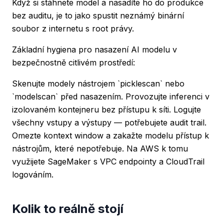
Když si stáhnete model a nasadíte ho do produkce
bez auditu, je to jako spustit neznámý binární
soubor z internetu s root právy.
Základní hygiena pro nasazení AI modelu v
bezpečnostně citlivém prostředí:
Skenujte modely nástrojem `picklescan` nebo
`modelscan` před nasazením. Provozujte inferenci v
izolovaném kontejneru bez přístupu k síti. Logujte
všechny vstupy a výstupy — potřebujete audit trail.
Omezte kontext window a zakažte modelu přístup k
nástrojům, které nepotřebuje. Na AWS k tomu
využijete SageMaker s VPC endpointy a CloudTrail
logováním.
Kolik to reálně stojí