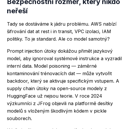
Bezpečnostní rozměr, který nikdo
neřeší
Tady se dostáváme k jádru problému. AWS nabízí
šifrování dat at rest i in transit, VPC izolaci, IAM
politiky. To je standard. Ale co model samotný?
Prompt injection útoky dokážou přimět jazykový
model, aby ignoroval systémové instrukce a vyzradil
interní data. Model poisoning — záměrné
kontaminování trénovacích dat — může vytvořit
backdoor, který se aktivuje specifickým vstupem. A
supply chain útoky na open-source modely z
HuggingFace už nejsou teorie. V roce 2024
výzkumníci z JFrog objevili na platformě desítky
modelů s vloženým škodlivým kódem v pickle
souborech.